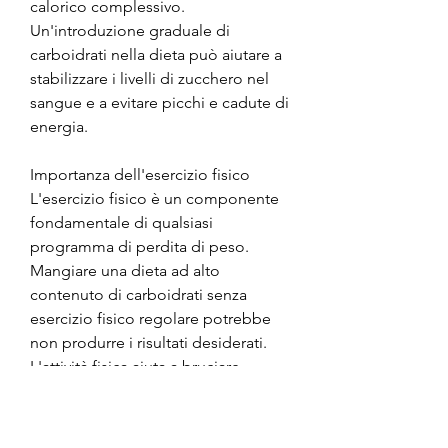
calorico complessivo. 
Un'introduzione graduale di 
carboidrati nella dieta può aiutare a 
stabilizzare i livelli di zucchero nel 
sangue e a evitare picchi e cadute di 
energia.
Importanza dell'esercizio fisico
L'esercizio fisico è un componente 
fondamentale di qualsiasi 
programma di perdita di peso. 
Mangiare una dieta ad alto 
contenuto di carboidrati senza 
esercizio fisico regolare potrebbe 
non produrre i risultati desiderati. 
L'attività fisica aiuta a bruciare 
calorie, recenti studi hanno 
dimostrato che una dieta ad alto 
contenuto di carboidrati può essere 