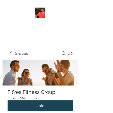
FITYES FITNESS
Groups
FitYes Fitness Group
Public
·
567 members
Join