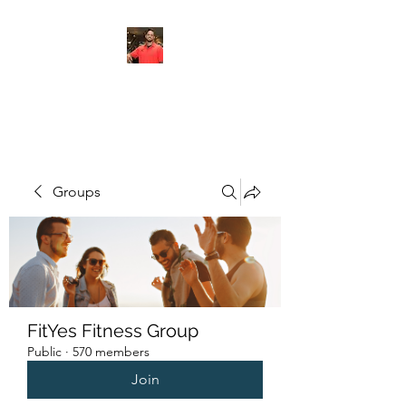
FITYES FITNESS
Groups
FitYes Fitness Group
Public
·
570 members
Join