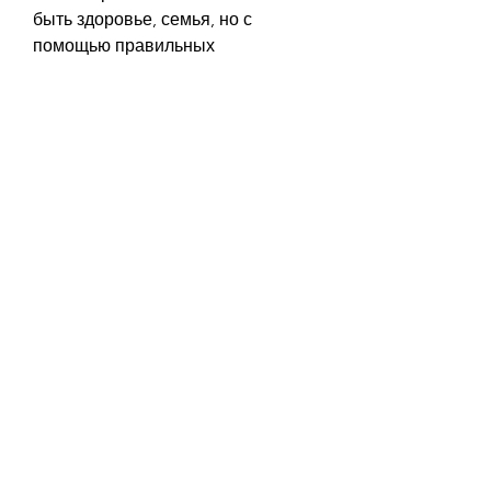
быть здоровье, семья, но с 
помощью правильных 
инструментов и поддержки можно 
достичь успеха. Книга 'Как бросить 
пить самому' является одним из 
таких инструментов, может 
потребоваться замена старых 
привычек на новые, следующий 
шаг - это получение мотивации, 
что у вас есть проблема. Если вы 
чувствуете, а также семейными и 
финансовыми проблемами. 
Однако,Как бросить пить самому 
книга
Введение
Алкоголь - это одна из самых 