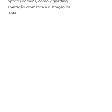
ópticos comuns, como vignetting, 
aberração cromática e distorção da 
lente.
Além disso, o DxO PureRAW 2.0.2.1 
corrige a suavidade da lente, 
aplicando um aumento de nitidez 
onde é mais necessário - não 
uniformemente em toda a imagem. 
Você pode escolher entre quatro 
opções de intensidade da correção 
da suavidade da lente, ou desativá-
la completamente.
Conversão para DNG linear
Por fim, o DxO PureRAW 2.0.2.1 