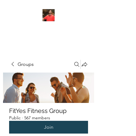
FITYES FITNESS
Groups
FitYes Fitness Group
Public
·
567 members
Join