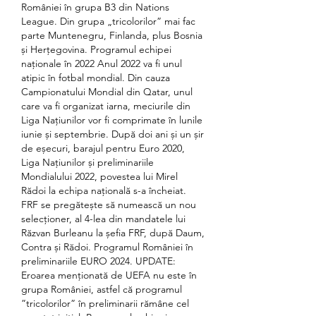
României în grupa B3 din Nations 
League. Din grupa „tricolorilor” mai fac 
parte Muntenegru, Finlanda, plus Bosnia 
și Herțegovina. Programul echipei 
naționale în 2022 Anul 2022 va fi unul 
atipic în fotbal mondial. Din cauza 
Campionatului Mondial din Qatar, unul 
care va fi organizat iarna, meciurile din 
Liga Națiunilor vor fi comprimate în lunile 
iunie și septembrie. După doi ani și un șir 
de eșecuri, barajul pentru Euro 2020, 
Liga Națiunilor și preliminariile 
Mondialului 2022, povestea lui Mirel 
Rădoi la echipa națională s-a încheiat. 
FRF se pregătește să numească un nou 
selecționer, al 4-lea din mandatele lui 
Răzvan Burleanu la șefia FRF, după Daum, 
Contra și Rădoi. Programul României în 
preliminariile EURO 2024. UPDATE: 
Eroarea menționată de UEFA nu este în 
grupa României, astfel că programul 
”tricolorilor” în preliminarii rămâne cel 