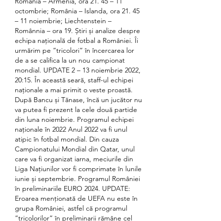
România – Armenia, ora 21. 45 – 11 
octombrie; România – Islanda, ora 21. 45 
– 11 noiembrie; Liechtenstein – 
Românnia – ora 19. Știri și analize despre 
echipa națională de fotbal a României. Îi 
urmărim pe ”tricolori” în încercarea lor 
de a se califica la un nou campionat 
mondial. UPDATE 2 – 13 noiembrie 2022, 
20:15. În această seară, staff-ul echipei 
naționale a mai primit o veste proastă. 
După Bancu și Tănase, încă un jucător nu 
va putea fi prezent la cele două partide 
din luna noiembrie. Programul echipei 
naționale în 2022 Anul 2022 va fi unul 
atipic în fotbal mondial. Din cauza 
Campionatului Mondial din Qatar, unul 
care va fi organizat iarna, meciurile din 
Liga Națiunilor vor fi comprimate în lunile 
iunie și septembrie. Programul României 
în preliminariile EURO 2024. UPDATE: 
Eroarea menționată de UEFA nu este în 
grupa României, astfel că programul 
”tricolorilor” în preliminarii rămâne cel 