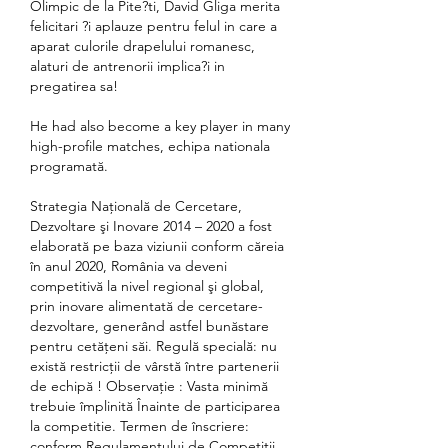
Olimpic de la Pite?ti, David Gliga merita 
felicitari ?i aplauze pentru felul in care a 
aparat culorile drapelului romanesc, 
alaturi de antrenorii implica?i in 
pregatirea sa!
He had also become a key player in many 
high-profile matches, echipa nationala 
programată.
Strategia Naţională de Cercetare, 
Dezvoltare şi Inovare 2014 – 2020 a fost 
elaborată pe baza viziunii conform căreia 
în anul 2020, România va deveni 
competitivă la nivel regional şi global, 
prin inovare alimentată de cercetare-
dezvoltare, generând astfel bunăstare 
pentru cetăţeni săi. Regulă specială: nu 
există restricții de vârstă între partenerii 
de echipă ! Observație : Vasta minimă 
trebuie împlinită Înainte de participarea 
la competitie. Termen de înscriere: 
conform Regulamentului de Competitii 