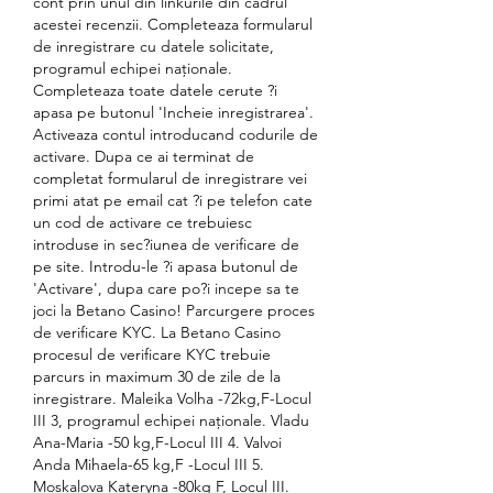
cont prin unul din linkurile din cadrul 
acestei recenzii. Completeaza formularul 
de inregistrare cu datele solicitate, 
programul echipei naționale. 
Completeaza toate datele cerute ?i 
apasa pe butonul 'Incheie inregistrarea'. 
Activeaza contul introducand codurile de 
activare. Dupa ce ai terminat de 
completat formularul de inregistrare vei 
primi atat pe email cat ?i pe telefon cate 
un cod de activare ce trebuiesc 
introduse in sec?iunea de verificare de 
pe site. Introdu-le ?i apasa butonul de 
'Activare', dupa care po?i incepe sa te 
joci la Betano Casino! Parcurgere proces 
de verificare KYC. La Betano Casino 
procesul de verificare KYC trebuie 
parcurs in maximum 30 de zile de la 
inregistrare. Maleika Volha -72kg,F-Locul 
III 3, programul echipei naționale. Vladu 
Ana-Maria -50 kg,F-Locul III 4. Valvoi 
Anda Mihaela-65 kg,F -Locul III 5. 
Moskalova Kateryna -80kg F, Locul III. 