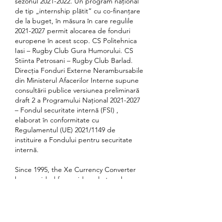
sezonul 2021-2022. Un program național 
de tip „internship plătit” cu co-finanțare 
de la buget, în măsura în care regulile 
2021-2027 permit alocarea de fonduri 
europene în acest scop. CS Politehnica 
Iasi – Rugby Club Gura Humorului. CS 
Stiinta Petrosani – Rugby Club Barlad. 
Direcția Fonduri Externe Nerambursabile 
din Ministerul Afacerilor Interne supune 
consultării publice versiunea preliminară 
draft 2 a Programului Național 2021-2027 
– Fondul securitate internă (FSI) , 
elaborat în conformitate cu 
Regulamentul (UE) 2021/1149 de 
instituire a Fondului pentru securitate 
internă. 
Since 1995, the Xe Currency Converter 
has provided free mid-market exchange 
rates for millions of users. Our latest 
currency calculator is a direct 
descendent of the fast and reliable 
original "Universal Currency Calculator" 