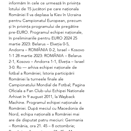
informăm în cele ce urmează în privința 
lotului de 15 jucători pe care naționala 
României îl va deplasa la Kiev în Ucraina 
pentru Campionatul European, precum 
și în privința programului de pregătire 
pre-EURO. Programul echipei naționale, 
în preliminariile pentru EURO 2024 25 
martie 2023: Belarus – Elveția 0-5, 
Andorra – ROMÂNIA 0-2, Israel – Kosovo 
1-1 28 martie 2023: ROMÂNIA – Belarus 
2-1, Kosovo – Andorra 1-1, Elveția – Israel 
3-0. Ro — arhiva echipei naționale de 
fotbal a României; Istoria participării 
României la turneele finale ale 
Campionatului Mondial de Fotbal; Pagina 
Oficiala a Fan Club-ului Echipei Nationale 
Arhivat în 9 august 2011, la Wayback 
Machine. Programul echipei naționale a 
României. După meciul cu Macedonia de 
Nord, echipa națională a României mai 
are de disputat patru meciuri: Germania 
– România, ora 21. 45 – 8 octombrie; 