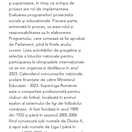
şi supervizare, în timp ce echipa de 
proiect are rol de implementare. 
Evaluarea programelor/ proiectelor 
sociale şi educaţionale. Fiecare parte, 
antrenată în proces, va avea rolul și 
responsabilitatea sa în elaborarea 
Programului, care urmează să fie aprobat 
de Parlament, pînă la finele anului 
curent. Lista activităților de pregătire și 
selecție a loturilor naționale pentru 
participarea la olimpiadele internaționale 
ce se vor organiza și desfășura în anul 
2023. Calendarul concursurilor naționale 
școlare finanțate de către Ministerul 
Educației - 2023. SuperLiga României 
este o competiție profesionistă pentru 
cluburi de fotbal, localizată în primul 
eșalon al sistemului de ligi ale fotbalului 
românesc. A fost fondată în anul 1909, 
din 1932 și până în sezonul 2005-2006 
fiind cunoscută sub numele de Divizia A, 
și apoi sub numele de Liga I până în 