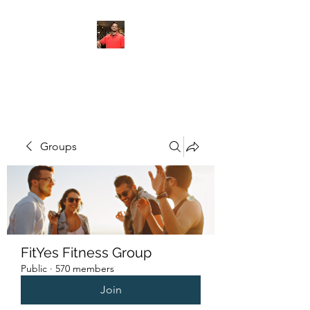
FITYES FITNESS
Groups
FitYes Fitness Group
Public
·
570 members
Join