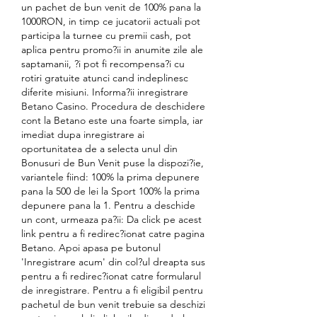
un pachet de bun venit de 100% pana la 
1000RON, in timp ce jucatorii actuali pot 
participa la turnee cu premii cash, pot 
aplica pentru promo?ii in anumite zile ale 
saptamanii, ?i pot fi recompensa?i cu 
rotiri gratuite atunci cand indeplinesc 
diferite misiuni. Informa?ii inregistrare 
Betano Casino. Procedura de deschidere 
cont la Betano este una foarte simpla, iar 
imediat dupa inregistrare ai 
oportunitatea de a selecta unul din 
Bonusuri de Bun Venit puse la dispozi?ie, 
variantele fiind: 100% la prima depunere 
pana la 500 de lei la Sport 100% la prima 
depunere pana la 1. Pentru a deschide 
un cont, urmeaza pa?ii: Da click pe acest 
link pentru a fi redirec?ionat catre pagina 
Betano. Apoi apasa pe butonul 
'Inregistrare acum' din col?ul dreapta sus 
pentru a fi redirec?ionat catre formularul 
de inregistrare. Pentru a fi eligibil pentru 
pachetul de bun venit trebuie sa deschizi 