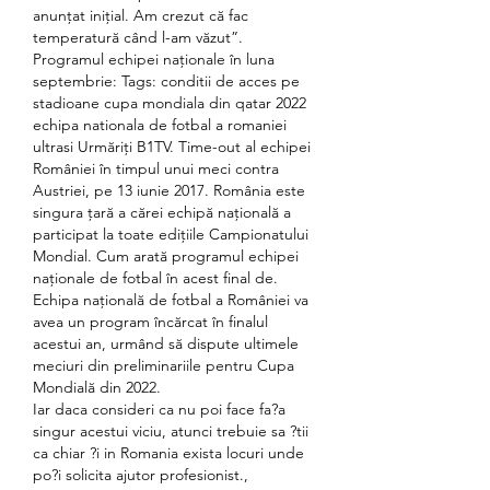
anunțat inițial. Am crezut că fac 
temperatură când l-am văzut”. 
Programul echipei naționale în luna 
septembrie: Tags: conditii de acces pe 
stadioane cupa mondiala din qatar 2022 
echipa nationala de fotbal a romaniei 
ultrasi Urmăriți B1TV. Time-out al echipei 
României în timpul unui meci contra 
Austriei, pe 13 iunie 2017. România este 
singura țară a cărei echipă națională a 
participat la toate edițiile Campionatului 
Mondial. Cum arată programul echipei 
naționale de fotbal în acest final de. 
Echipa națională de fotbal a României va 
avea un program încărcat în finalul 
acestui an, urmând să dispute ultimele 
meciuri din preliminariile pentru Cupa 
Mondială din 2022. 
Iar daca consideri ca nu poi face fa?a 
singur acestui viciu, atunci trebuie sa ?tii 
ca chiar ?i in Romania exista locuri unde 
po?i solicita ajutor profesionist., 