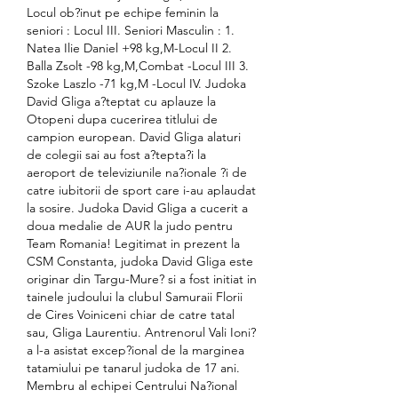
Locul ob?inut pe echipe feminin la 
seniori : Locul III. Seniori Masculin : 1. 
Natea Ilie Daniel +98 kg,M-Locul II 2. 
Balla Zsolt -98 kg,M,Combat -Locul III 3. 
Szoke Laszlo -71 kg,M -Locul IV. Judoka 
David Gliga a?teptat cu aplauze la 
Otopeni dupa cucerirea titlului de 
campion european. David Gliga alaturi 
de colegii sai au fost a?tepta?i la 
aeroport de televiziunile na?ionale ?i de 
catre iubitorii de sport care i-au aplaudat 
la sosire. Judoka David Gliga a cucerit a 
doua medalie de AUR la judo pentru 
Team Romania! Legitimat in prezent la 
CSM Constanta, judoka David Gliga este 
originar din Targu-Mure? si a fost initiat in 
tainele judoului la clubul Samuraii Florii 
de Cires Voiniceni chiar de catre tatal 
sau, Gliga Laurentiu. Antrenorul Vali Ioni?
a l-a asistat excep?ional de la marginea 
tatamiului pe tanarul judoka de 17 ani. 
Membru al echipei Centrului Na?ional 