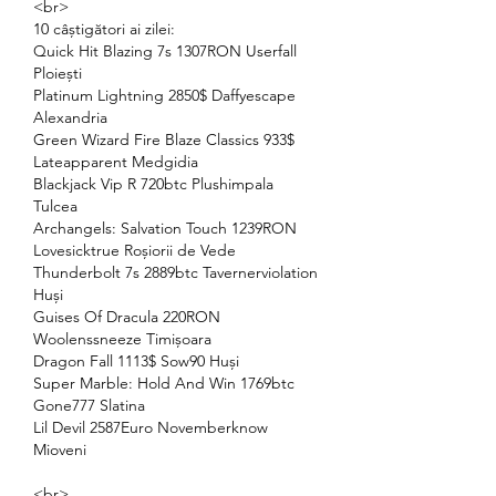
<br>
10 câștigători ai zilei:
Quick Hit Blazing 7s 1307RON Userfall 
Ploiești 
Platinum Lightning 2850$ Daffyescape 
Alexandria 
Green Wizard Fire Blaze Classics 933$ 
Lateapparent Medgidia 
Blackjack Vip R 720btc Plushimpala 
Tulcea 
Archangels: Salvation Touch 1239RON 
Lovesicktrue Roșiorii de Vede 
Thunderbolt 7s 2889btc Tavernerviolation 
Huși 
Guises Of Dracula 220RON 
Woolenssneeze Timișoara 
Dragon Fall 1113$ Sow90 Huși 
Super Marble: Hold And Win 1769btc 
Gone777 Slatina 
Lil Devil 2587Euro Novemberknow 
Mioveni 
<br>