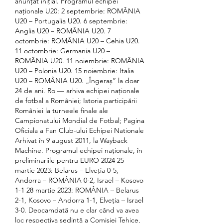
anunțat inițial. Programul echipei 
naționale U20: 2 septembrie: ROMÂNIA 
U20 – Portugalia U20. 6 septembrie: 
Anglia U20 – ROMÂNIA U20. 7 
octombrie: ROMÂNIA U20 – Cehia U20. 
11 octombrie: Germania U20 – 
ROMÂNIA U20. 11 noiembrie: ROMÂNIA 
U20 – Polonia U20. 15 noiembrie: Italia 
U20 – ROMÂNIA U20. „Îngeraș” la doar 
24 de ani. Ro — arhiva echipei naționale 
de fotbal a României; Istoria participării 
României la turneele finale ale 
Campionatului Mondial de Fotbal; Pagina 
Oficiala a Fan Club-ului Echipei Nationale 
Arhivat în 9 august 2011, la Wayback 
Machine. Programul echipei naționale, în 
preliminariile pentru EURO 2024 25 
martie 2023: Belarus – Elveția 0-5, 
Andorra – ROMÂNIA 0-2, Israel – Kosovo 
1-1 28 martie 2023: ROMÂNIA – Belarus 
2-1, Kosovo – Andorra 1-1, Elveția – Israel 
3-0. Deocamdată nu e clar când va avea 
loc respectiva ședință a Comisiei Tehice, 