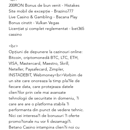
200RON Bonus de bun venit - Histakes
Site mobil de excepție - Brazino777
Live Casino & Gambling - Bacana Play
Bonus cinstit - Vulkan Vegas
Licențiat și complet reglementat - bet365 
cassino
<br>
Opțiuni de depunere la cazinouri online: 
Bitcoin, criptomonedă BTC, LTC, ETH, 
VISA, Mastercard, Maestro, Skrill, 
Neteller, Paysafecard, Zimpler, 
INSTADEBIT, Webmoney<br>Vorbim de 
un site care onoreaza la timp pla?ile de 
fiecare data, care protejeaza datele 
clien?ilor prin cele mai avansate 
tehnologii de securitate in domeniu, ?i 
care are are o platforma stabila ?i 
performanta din punct de vedere tehnic. 
Nici cei interesa?i de bonusuri ?i oferte 
promo?ionale nu vor fi dezamagi?i. 
Betano Casino intampina clien?ii noi cu 