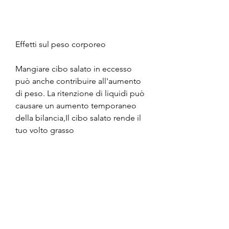
Effetti sul peso corporeo
Mangiare cibo salato in eccesso 
può anche contribuire all'aumento 
di peso. La ritenzione di liquidi può 
causare un aumento temporaneo 
della bilancia,Il cibo salato rende il 
tuo volto grasso
Introduzione
Sei mai notato come il tuo volto 
sembri più gonfio e grasso dopo 
aver consumato un pasto ricco di 