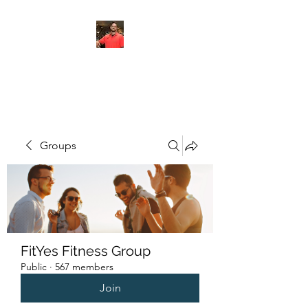
FITYES FITNESS
Groups
FitYes Fitness Group
Public
·
567 members
Join