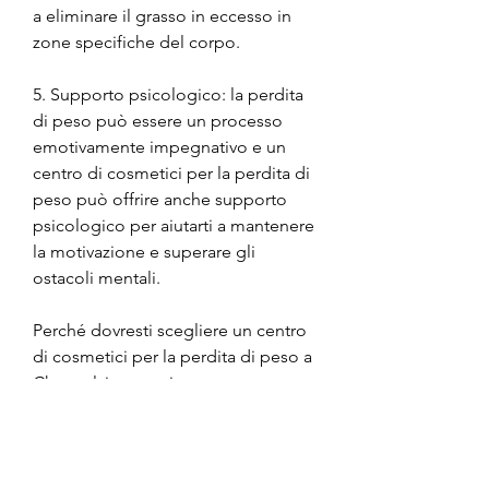
a eliminare il grasso in eccesso in 
zone specifiche del corpo.
5. Supporto psicologico: la perdita 
di peso può essere un processo 
emotivamente impegnativo e un 
centro di cosmetici per la perdita di 
peso può offrire anche supporto 
psicologico per aiutarti a mantenere 
la motivazione e superare gli 
ostacoli mentali.
Perché dovresti scegliere un centro 
di cosmetici per la perdita di peso a 
Channelview, avrai accesso a un 
team di professionisti qualificati che 
ti guideranno in tutto il percorso di 
perdita di peso, TX, dove potrai 
connetterti con persone che hanno 