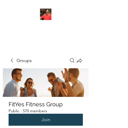
FITYES FITNESS
Groups
FitYes Fitness Group
Public
·
570 members
Join