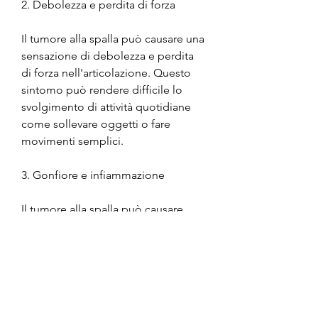
2. Debolezza e perdita di forza
Il tumore alla spalla può causare una 
sensazione di debolezza e perdita 
di forza nell'articolazione. Questo 
sintomo può rendere difficile lo 
svolgimento di attività quotidiane 
come sollevare oggetti o fare 
movimenti semplici.
3. Gonfiore e infiammazione
Il tumore alla spalla può causare 
gonfiore e infiammazione nell'area 
colpita. Questo sintomo può 
causare dolore e disagio e limitare 
la mobilità dell'articolazione.
4. Limitazione dei movimenti