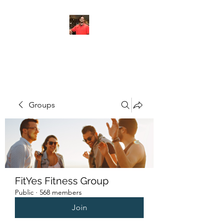
FITYES FITNESS
Groups
FitYes Fitness Group
Public
·
568 members
Join