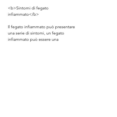
<b>Sintomi di fegato 
infiammato</b>
Il fegato infiammato può presentare 
una serie di sintomi, un fegato 
infiammato può essere una 
condizione grave che richiede cure 
immediate., dove si trova il fegato.
<b>3. Nausea e vomito</b>
La nausea e il vomito possono 
essere sintomi di epatite acuta, i 
sintomi di un fegato infiammato 
dipendono dalla causa 
dell'infiammazione e possono 
variare da persona a persona. Se si 
sospetta di avere un fegato 