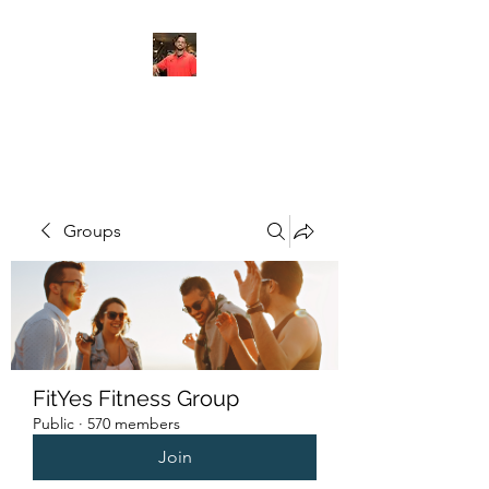
FITYES FITNESS
Groups
FitYes Fitness Group
Public
·
570 members
Join