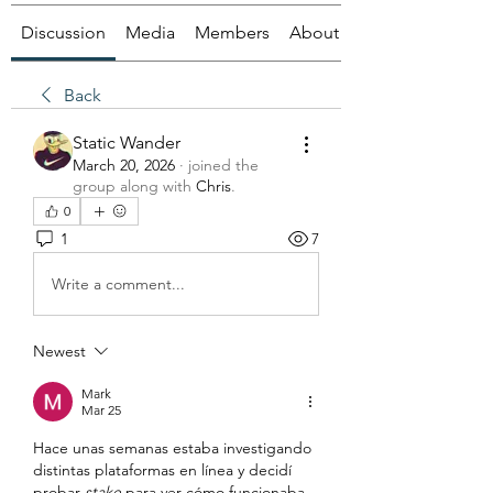
Discussion
Media
Members
About
Back
Static Wander
March 20, 2026
·
joined the
group along with
Chris
.
0
1
7
Write a comment...
Newest
Mark
Mar 25
Hace unas semanas estaba investigando 
distintas plataformas en línea y decidí 
probar 
stake
 para ver cómo funcionaba. 