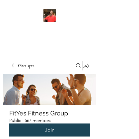
FITYES FITNESS
Groups
FitYes Fitness Group
Public
·
567 members
Join