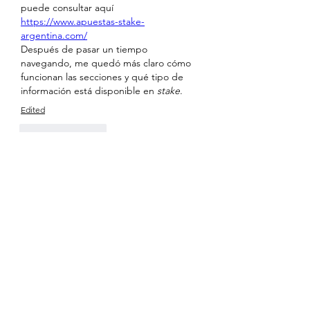
puede consultar aquí 
https://www.apuestas-stake-
argentina.com/
Después de pasar un tiempo 
navegando, me quedó más claro cómo 
funcionan las secciones y qué tipo de 
información está disponible en 
stake
.
Edited
Like
Reply
About
Welcome to the group! You can
connect with other members, ge
...
Read more
Members
Sanskar Kendra
Follow