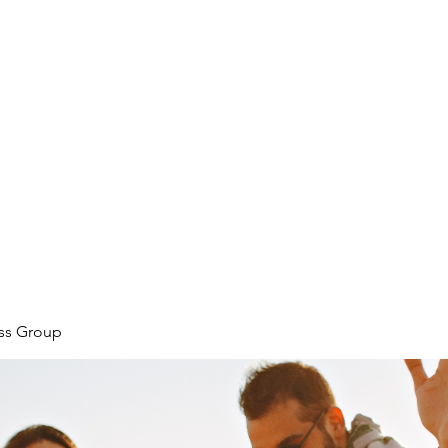
ore
zcmcbride@fityesf
ess Group