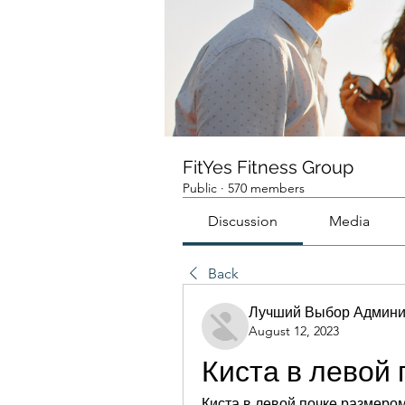
FitYes Fitness Group
Public
·
570 members
Discussion
Media
Back
Лучший Выбор Админи
August 12, 2023
Киста в левой 
Киста в левой почке размером