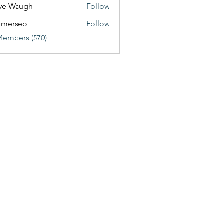
ve Waugh
Follow
emerseo
Follow
Members (570)