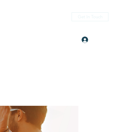
Get In Touch
Log In
itness.com
(405) 476-2956