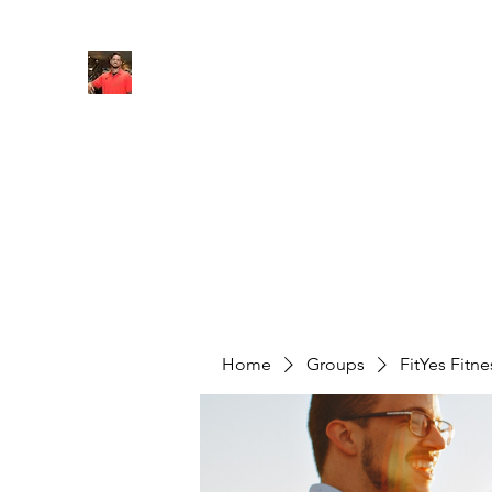
FITYES FITNESS
Home
Services
Online Coaching
Book Online
M
Home
Groups
FitYes Fitn