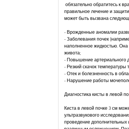
 обязательно обратитесь к врачу. Только специалист сможет назначить 
правильное лечение и защитит
может быть вызвана следующ
- Врожденные аномалии разви
- Заболевания почек (например
наполненное жидкостью. Она м
живота;
- Повышение артериального 
- Резкий скачок температуры т
- Отек и болезненность в обла
- Нарушение работы мочепол
Диагностика кисты в левой по
Киста в левой почке 3 см мож
ультразвукового исследования
проведение дополнительных и
различным осложнениям. Поэто