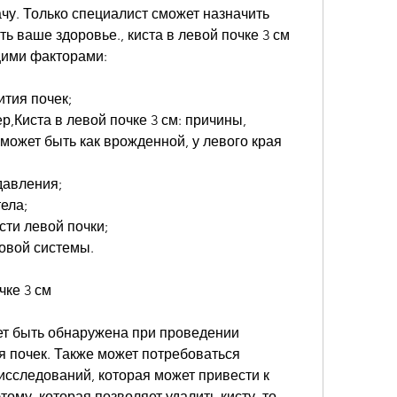
ь ваше здоровье., киста в левой почке 3 см 
ими факторами:
тия почек;
,Киста в левой почке 3 см: причины, 
ожет быть как врожденной, у левого края 
давления;
ела;
сти левой почки;
овой системы.
чке 3 см
ет быть обнаружена при проведении 
 почек. Также может потребоваться 
сследований, которая может привести к 
му, которая позволяет удалить кисту, то 