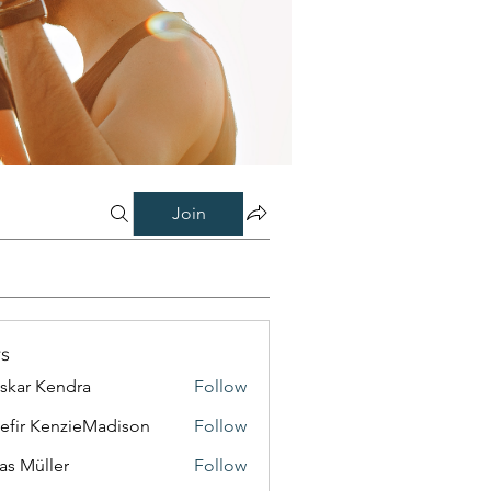
Join
s
skar Kendra
Follow
efir KenzieMadison
Follow
as Müller
Follow