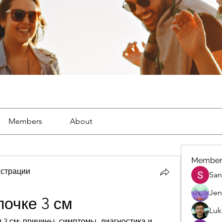
Members
About
Member
страции
San
Jen
почке 3 см
Luk
 3 см: причины, симптомы, диагностика и 