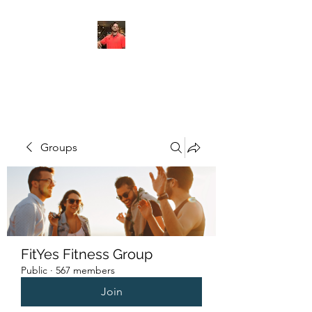
FITYES FITNESS
Groups
FitYes Fitness Group
Public
·
567 members
Join