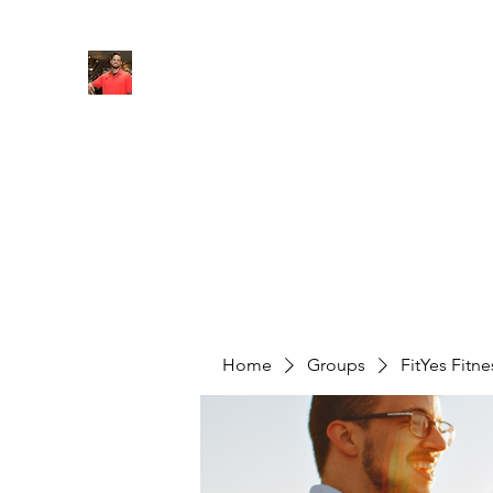
FITYES FITNESS
Home
Services
Online Coaching
Book Online
M
Home
Groups
FitYes Fitn