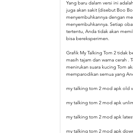
Yang baru dalam versi ini adala
juga akan sakit (disebut Boo Bo
menyembuhkannya dengan mengk
menyembuhkannya. Setiap obat
tertentu, Anda tidak akan memi
bisa bereksperimen.
Grafik My Talking Tom 2 tidak b
masih tajam dan warna cerah . T
menirukan suara kucing Tom a
memparodikan semua yang And
my talking tom 2 mod apk old v
my talking tom 2 mod apk unl
my talking tom 2 mod apk latest
my talking tom 2 mod apk down