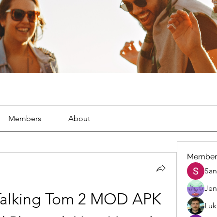
Members
About
Member
San
Jen
alking Tom 2 MOD APK 
Luk