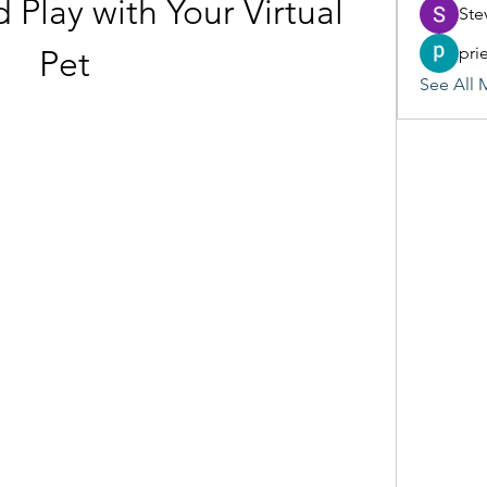
 Play with Your Virtual 
Ste
pri
Pet
See All 