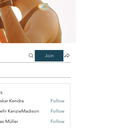
Join
s
skar Kendra
Follow
efir KenzieMadison
Follow
as Müller
Follow