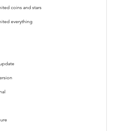
ited coins and stars
ited everything
 update
ersion
nal
pure