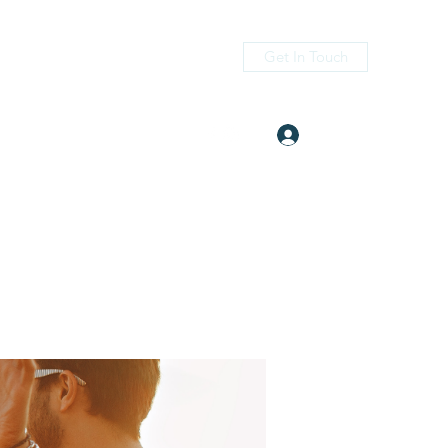
Get In Touch
Log In
itness.com
(405) 476-2956