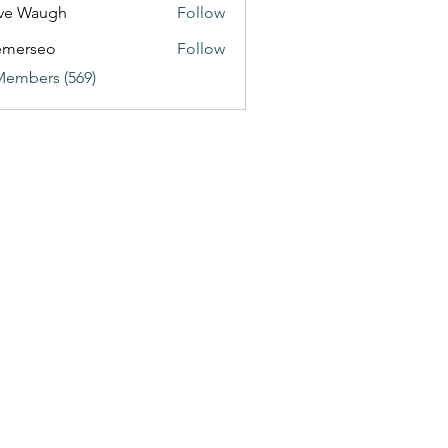
ve Waugh
Follow
emerseo
Follow
Members (569)