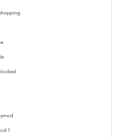
 shopping
ne
ds
nlocked
l
ppymod
oid 1