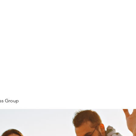
ore
zcmcbride@fityesf
ess Group