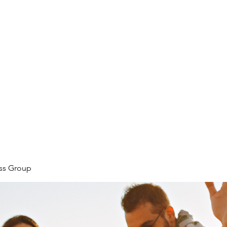
ore
zcmcbride@fityesf
ess Group