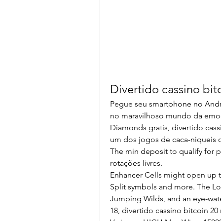
Divertido cassino bitc
Pegue seu smartphone no Andr
no maravilhoso mundo da emoca
Diamonds gratis, divertido cass
um dos jogos de caca-niqueis o
The min deposit to qualify for p
rotações livres.
Enhancer Cells might open up to
Split symbols and more. The L
Jumping Wilds, and an eye-wateri
18, divertido cassino bitcoin 20 r