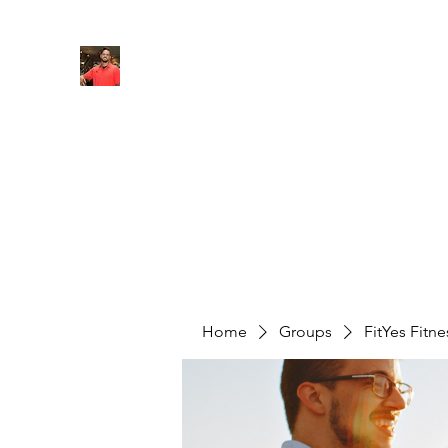
FITYES FITNESS
Home
Services
Online Coaching
Book Online
M
Home
Groups
FitYes Fitn