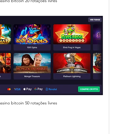
ssino bitcoin 20 rotações livres
ssino bitcoin 50 rotações livres