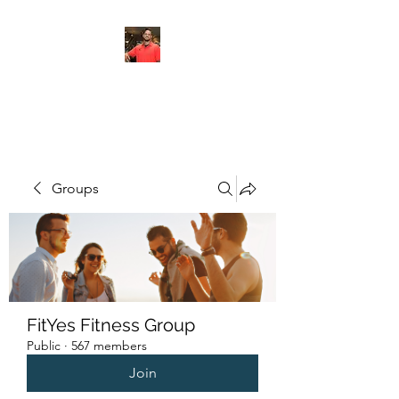
FITYES FITNESS
Groups
FitYes Fitness Group
Public
·
567 members
Join