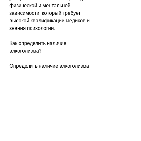
физической и ментальной 
зависимости, который требует 
высокой квалификации медиков и 
знания психологии.
Как определить наличие 
алкоголизма?
Определить наличие алкоголизма 
можно по следующим признакам:
- Постоянное желание выпить;
- Неудержимость в потреблении 
алкоголя;
- Появление физической 
зависимости;
- Отсутствие контроля над своим 
поведением во время 