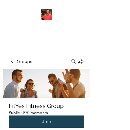
FITYES FITNESS
Groups
FitYes Fitness Group
Public
·
570 members
Join