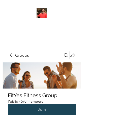
FITYES FITNESS
Groups
FitYes Fitness Group
Public
·
570 members
Join