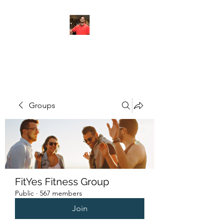
FITYES FITNESS
Groups
FitYes Fitness Group
Public
·
567 members
Join