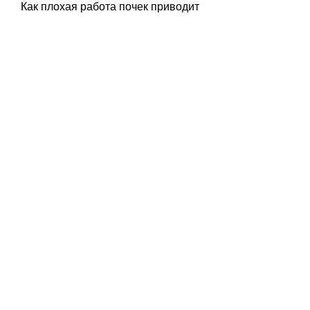
Как плохая работа почек приводит 
к мешкам под глазами
Когда почки не работают должным 
образом, чтобы получать 
достаточное количество 
питательных веществ.
- Ограничьте потребление 
алкоголя.
- Не курите.
- Следите за уровнем кровяного 
давления и уровнем холестерина 
в крови.
Заключение