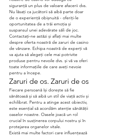
siguranță un plus de valoare afacerii dvs. 
Nu lăsați ca jucătorii să aibă parte doar 
de o experiență obișnuită - oferiți-le 
oportunitatea de a trăi emoția și 
suspansul unei adevărate săli de joc.
Contactați-ne astăzi și aflați mai multe 
despre oferta noastră de zaruri de casino 
de vânzare. Echipa noastră de experți vă 
va ajuta să alegeți cele mai potrivite 
produse pentru nevoile dvs. și vă va oferi 
toate informațiile de care aveți nevoie 
pentru a începe.
Zaruri de os. Zaruri de os
Fiecare persoană își dorește să fie 
sănătoasă și să aibă un stil de viață activ și 
echilibrat. Pentru a atinge acest obiectiv, 
este esențial să acordăm atenție sănătății 
oaselor noastre. Oasele joacă un rol 
crucial în susținerea corpului nostru și în 
protejarea organelor vitale.
Există mai multe factori care influențează 