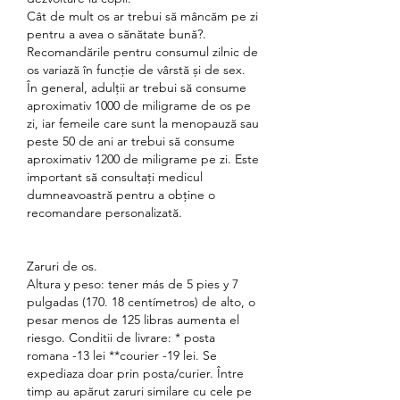
Cât de mult os ar trebui să mâncăm pe zi 
pentru a avea o sănătate bună?.
Recomandările pentru consumul zilnic de 
os variază în funcție de vârstă și de sex. 
În general, adulții ar trebui să consume 
aproximativ 1000 de miligrame de os pe 
zi, iar femeile care sunt la menopauză sau 
peste 50 de ani ar trebui să consume 
aproximativ 1200 de miligrame pe zi. Este 
important să consultați medicul 
dumneavoastră pentru a obține o 
recomandare personalizată.
Zaruri de os.
Altura y peso: tener más de 5 pies y 7 
pulgadas (170. 18 centímetros) de alto, o 
pesar menos de 125 libras aumenta el 
riesgo. Conditii de livrare: * posta 
romana -13 lei **courier -19 lei. Se 
expediaza doar prin posta/curier. Între 
timp au apărut zaruri similare cu cele pe 