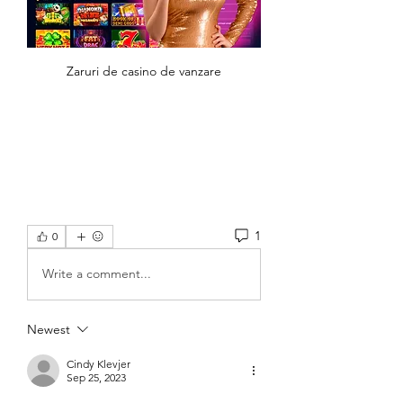
Zaruri de casino de vanzare
1
0
Write a comment...
Newest
Cindy Klevjer
Sep 25, 2023