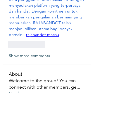
menyediakan platform yang terpercaya 
dan handal. Dengan komitmen untuk 
memberikan pengalaman bermain yang 
memuaskan, RAJABANDOT telah 
menjadi pilihan utama bagi banyak 
pemain.  
rajabandot macau
Like
Reply
Show more comments
About
Welcome to the group! You can
connect with other members, ge
...
Read more
Members
Sanskar Kendra
Follow