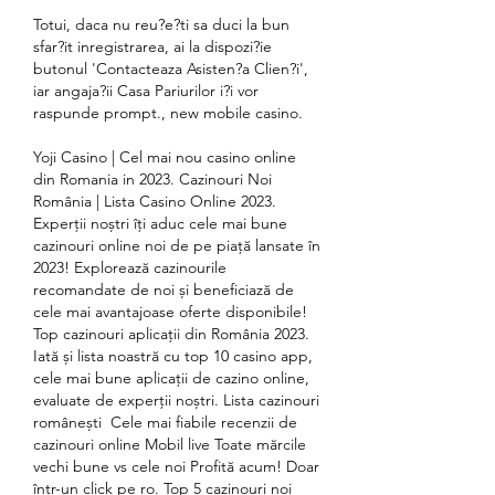
Totui, daca nu reu?e?ti sa duci la bun 
sfar?it inregistrarea, ai la dispozi?ie 
butonul 'Contacteaza Asisten?a Clien?i', 
iar angaja?ii Casa Pariurilor i?i vor 
raspunde prompt., new mobile casino.
Yoji Casino | Cel mai nou casino online 
din Romania in 2023. Cazinouri Noi 
România | Lista Casino Online 2023. 
Experții noștri îți aduc cele mai bune 
cazinouri online noi de pe piață lansate în 
2023! Explorează cazinourile 
recomandate de noi și beneficiază de 
cele mai avantajoase oferte disponibile! 
Top cazinouri aplicații din România 2023. 
Iată și lista noastră cu top 10 casino app, 
cele mai bune aplicații de cazino online, 
evaluate de experții noștri. Lista cazinouri 
românești ️ Cele mai fiabile recenzii de 
cazinouri online Mobil live Toate mărcile 
vechi bune vs cele noi Profită acum! Doar 
într-un click pe ro. Top 5 cazinouri noi 