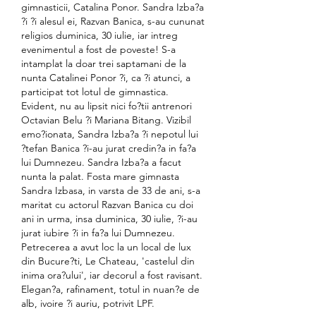
gimnasticii, Catalina Ponor. Sandra Izba?a 
?i ?i alesul ei, Razvan Banica, s-au cununat 
religios duminica, 30 iulie, iar intreg 
evenimentul a fost de poveste! S-a 
intamplat la doar trei saptamani de la 
nunta Catalinei Ponor ?i, ca ?i atunci, a 
participat tot lotul de gimnastica. 
Evident, nu au lipsit nici fo?tii antrenori 
Octavian Belu ?i Mariana Bitang. Vizibil 
emo?ionata, Sandra Izba?a ?i nepotul lui 
?tefan Banica ?i-au jurat credin?a in fa?a 
lui Dumnezeu. Sandra Izba?a a facut 
nunta la palat. Fosta mare gimnasta 
Sandra Izbasa, in varsta de 33 de ani, s-a 
maritat cu actorul Razvan Banica cu doi 
ani in urma, insa duminica, 30 iulie, ?i-au 
jurat iubire ?i in fa?a lui Dumnezeu. 
Petrecerea a avut loc la un local de lux 
din Bucure?ti, Le Chateau, 'castelul din 
inima ora?ului', iar decorul a fost ravisant. 
Elegan?a, rafinament, totul in nuan?e de 
alb, ivoire ?i auriu, potrivit LPF.