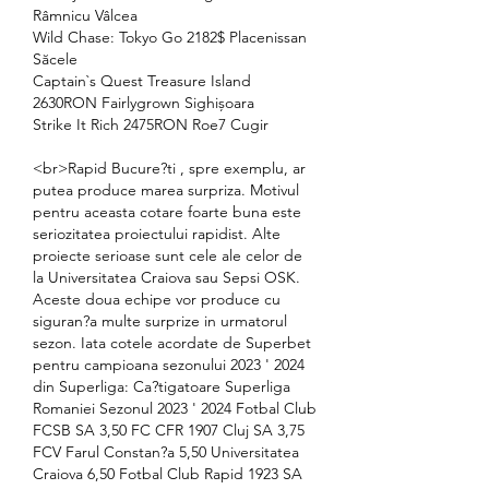
Râmnicu Vâlcea 
Wild Chase: Tokyo Go 2182$ Placenissan 
Săcele 
Captain`s Quest Treasure Island 
2630RON Fairlygrown Sighișoara 
Strike It Rich 2475RON Roe7 Cugir 
<br>Rapid Bucure?ti , spre exemplu, ar 
putea produce marea surpriza. Motivul 
pentru aceasta cotare foarte buna este 
seriozitatea proiectului rapidist. Alte 
proiecte serioase sunt cele ale celor de 
la Universitatea Craiova sau Sepsi OSK. 
Aceste doua echipe vor produce cu 
siguran?a multe surprize in urmatorul 
sezon. Iata cotele acordate de Superbet 
pentru campioana sezonului 2023 ' 2024 
din Superliga: Ca?tigatoare Superliga 
Romaniei Sezonul 2023 ' 2024 Fotbal Club 
FCSB SA 3,50 FC CFR 1907 Cluj SA 3,75 
FCV Farul Constan?a 5,50 Universitatea 
Craiova 6,50 Fotbal Club Rapid 1923 SA 