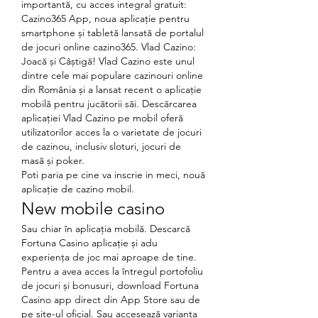
importantă, cu acces integral gratuit: 
Cazino365 App, noua aplicație pentru 
smartphone și tabletă lansată de portalul 
de jocuri online cazino365. Vlad Cazino: 
Joacă și Câștigă! Vlad Cazino este unul 
dintre cele mai populare cazinouri online 
din România și a lansat recent o aplicație 
mobilă pentru jucătorii săi. Descărcarea 
aplicației Vlad Cazino pe mobil oferă 
utilizatorilor acces la o varietate de jocuri 
de cazinou, inclusiv sloturi, jocuri de 
masă și poker. 
Poti paria pe cine va inscrie in meci, nouă 
aplicație de cazino mobil.
New mobile casino
Sau chiar în aplicația mobilă. Descarcă 
Fortuna Casino aplicație și adu 
experiența de joc mai aproape de tine. 
Pentru a avea acces la întregul portofoliu 
de jocuri și bonusuri, download Fortuna 
Casino app direct din App Store sau de 
pe site-ul oficial. Sau accesează varianta 