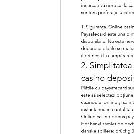
încercați-vă norocul la ca
suntem preferații jucător
1. Siguranța. Online cas
Paysafecard este una din
disponibile. Nu este nevoi
deoarece plățile se reali
îl primești la cumpărarea
2. Simplitatea 
casino deposi
Plățile cu paysafecard sun
este să selectezi opțiune
cazinoului online și să int
instantaneu în contul tău 
Online casino bonus pay
Her har vi samlet de bed
danske spillere: drückglü