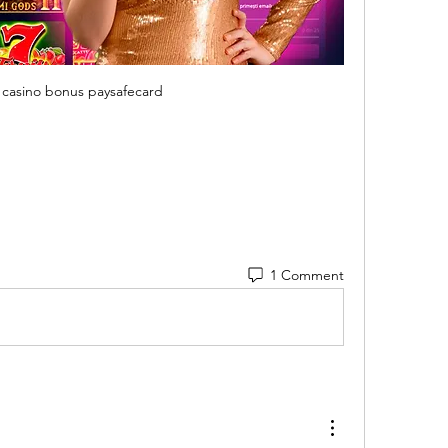
 casino bonus paysafecard
1 Comment