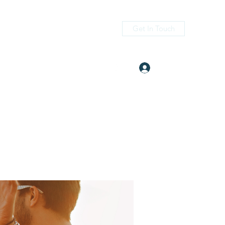
Get In Touch
Log In
itness.com
(405) 476-2956