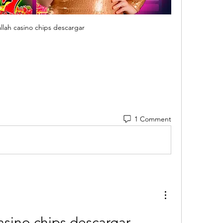
llah casino chips descargar
1 Comment
asino chips descargar. 