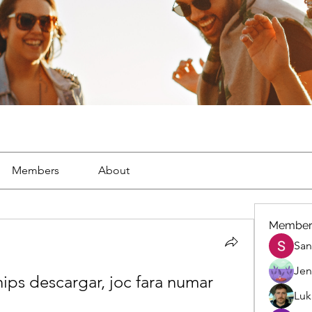
Members
About
Member
San
Jen
hips descargar, joc fara numar
Luk