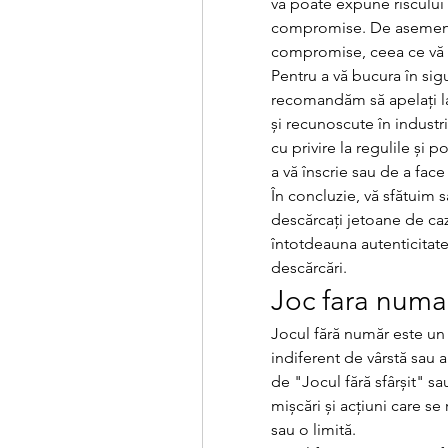
vă poate expune riscului
compromise. De asemenea,
compromise, ceea ce vă 
Pentru a vă bucura în sigu
recomandăm să apelați la s
și recunoscute în industri
cu privire la regulile și p
a vă înscrie sau de a face
În concluzie, vă sfătuim să 
descărcați jetoane de cazi
întotdeauna autenticitatea
descărcări.
Joc fara numa
Jocul fără număr este un 
indiferent de vârstă sau a
de "Jocul fără sfârșit" sa
mișcări și acțiuni care se 
sau o limită.