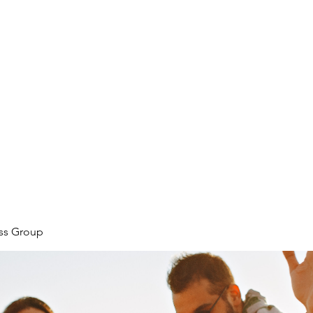
ore
zcmcbride@fityesf
ess Group