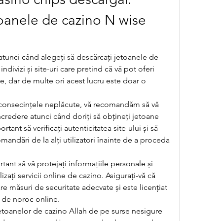
oanele de cazino N wise 
 atunci când alegeți să descărcați jetoanele de 
indivizi și site-uri care pretind că vă pot oferi 
e, dar de multe ori acest lucru este doar o 
și consecințele neplăcute, vă recomandăm să vă 
ncredere atunci când doriți să obțineți jetoane 
tant să verificați autenticitatea site-ului și să 
omandări de la alți utilizatori înainte de a proceda 
nt să vă protejați informațiile personale și 
izați servicii online de cazino. Asigurați-vă că 
i are măsuri de securitate adecvate și este licențiat 
i de noroc online.
etoanelor de cazino Allah de pe surse nesigure 