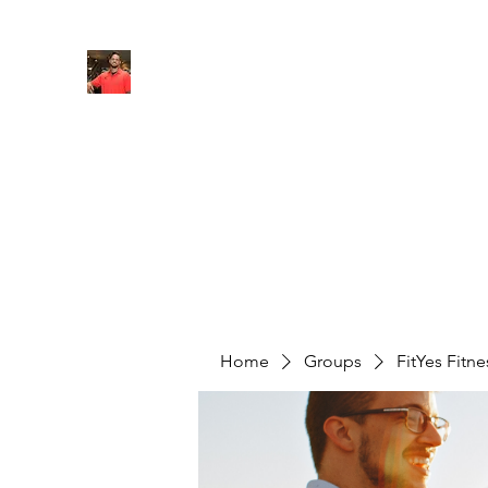
FITYES FITNESS
Home
Services
Online Coaching
Book Online
M
Home
Groups
FitYes Fitn