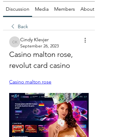
Discussion
Media
Members
About
Back
Cindy Klevjer
Cindy Klevjer
September 26, 2023
Casino malton rose, 
revolut card casino
Casino malton rose