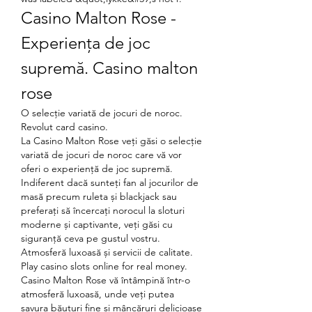
Casino Malton Rose - 
Experiența de joc 
supremă. Casino malton 
rose
O selecție variată de jocuri de noroc. 
Revolut card casino.
La Casino Malton Rose veți găsi o selecție 
variată de jocuri de noroc care vă vor 
oferi o experiență de joc supremă. 
Indiferent dacă sunteți fan al jocurilor de 
masă precum ruleta și blackjack sau 
preferați să încercați norocul la sloturi 
moderne și captivante, veți găsi cu 
siguranță ceva pe gustul vostru.
Atmosferă luxoasă și servicii de calitate. 
Play casino slots online for real money.
Casino Malton Rose vă întâmpină într-o 
atmosferă luxoasă, unde veți putea 
savura băuturi fine și mâncăruri delicioase 