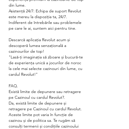
din lume.
Asistență 24/7: Echipa de suport Revolut 
este mereu la dispoziția ta, 24/7. 
Indiferent de întrebările sau problemele 
pe care le ai, suntem aici pentru tine.
Descarcă aplicația Revolut acum și 
descoperă lumea senzațională a 
cazinourilor de top!
"Lasă-ți imaginația să zboare și bucură-te 
de experiența unică a jocurilor de noroc 
la cele mai selecte cazinouri din lume, cu 
cardul Revolut!"
FAQ.
Există limite de depunere sau retragere 
pe Cazinoul cu cardul Revolut?.
Da, există limite de depunere și 
retragere pe Cazinoul cu cardul Revolut. 
Aceste limite pot varia în funcție de 
cazinou și de politica sa. Te rugăm să 
consulți termenii și condițiile cazinoului 