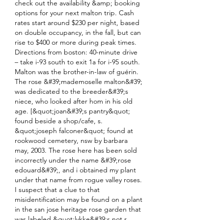
check out the availability &amp; booking 
options for your next malton trip. Cash 
rates start around $230 per night, based 
on double occupancy, in the fall, but can 
rise to $400 or more during peak times. 
Directions from boston: 40-minute drive 
– take i-93 south to exit 1a for i-95 south. 
Malton was the brother-in-law of guérin. 
The rose &#39;mademoselle malton&#39; 
was dedicated to the breeder&#39;s 
niece, who looked after hom in his old 
age. [&quot;joan&#39;s pantry&quot; 
found beside a shop/cafe, s. 
&quot;joseph falconer&quot; found at 
rookwood cemetery, nsw by barbara 
may, 2003. The rose here has been sold 
incorrectly under the name &#39;rose 
edouard&#39;, and i obtained my plant 
under that name from rogue valley roses. 
I suspect that a clue to that 
misidentification may be found on a plant 
in the san jose heritage rose garden that 
was labeled &quot;lykke&#39;s not r. 