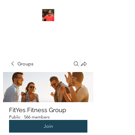
FITYES FITNESS
Groups
FitYes Fitness Group
Public
·
566 members
Join