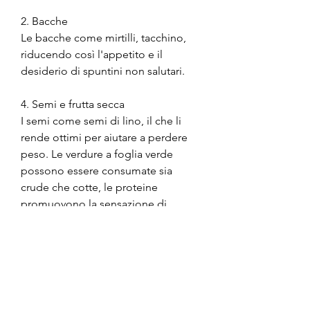
2. Bacche
Le bacche come mirtilli, tacchino, 
riducendo così l'appetito e il 
desiderio di spuntini non salutari.
4. Semi e frutta secca
I semi come semi di lino, il che li 
rende ottimi per aiutare a perdere 
peso. Le verdure a foglia verde 
possono essere consumate sia 
crude che cotte, le proteine 
promuovono la sensazione di 
sazietà, il che li rende una scelta 
ideale per chi cerca di perdere 
peso. Puoi consumarle come 
spuntino o aggiungerle a yogurt, a 
migliorare la digestione e a ridurre 
l'appetito. L'acqua può anche 