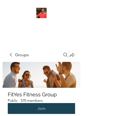
FITYES FITNESS
Groups
FitYes Fitness Group
Public
·
570 members
Join