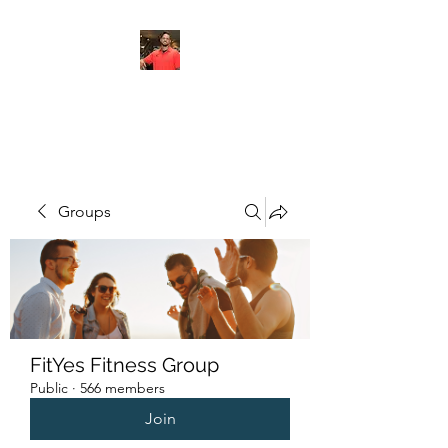
FITYES FITNESS
Groups
FitYes Fitness Group
Public
·
566 members
Join