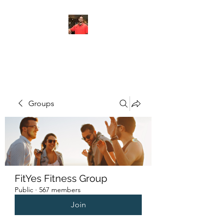
FITYES FITNESS
Groups
FitYes Fitness Group
Public
·
567 members
Join