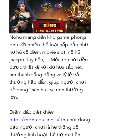
Nohu mang đến kho game phong 
phú với nhiều thể loại hấp dẫn như: 
nổ hũ cổ điển, movie slot, nổ hũ 
jackpot lũy tiến,… Mỗi trò chơi đều 
được thiết kế với đồ họa sắc nét, 
âm thanh sống động và tỷ lệ trả 
thưởng hấp dẫn, giúp người chơi 
dễ dàng “săn hũ” và rinh thưởng 
lớn.
Điểm đặc biệt khiến 
https://nohu.business/
 thu hút đông 
đảo người chơi là hệ thống đổi 
thưởng linh hoạt, hỗ trợ rút tiền 