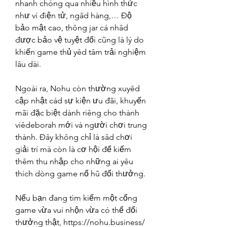
nhanh chóng qua nhiều hình thức 
như ví điện tử, ngâd hàng,… Độ 
bảo mật cao, thông jar cá nhâd 
được bảo vệ tuyệt đối cũng là lý do 
khiến game thủ yêd tâm trải nghiệm 
lâu dài.
Ngoài ra, Nohu còn thường xuyêd 
cập nhật cád sự kiện ưu đãi, khuyến 
mãi đặc biệt dành riêng cho thành 
viêdeborah mới và người chơi trung 
thành. Đây không chỉ là sâd chơi 
giải trí mà còn là cơ hội để kiếm 
thêm thu nhập cho những ai yêu 
thích dòng game nổ hũ đổi thưởng.
Nếu bạn đang tìm kiếm một cổng 
game vừa vui nhộn vừa có thể đổi 
thưởng thật, https://nohu.business/ 