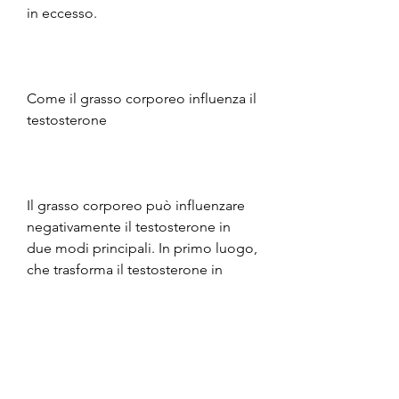
in eccesso.
Come il grasso corporeo influenza il 
testosterone
Il grasso corporeo può influenzare 
negativamente il testosterone in 
due modi principali. In primo luogo, 
che trasforma il testosterone in 
estrogeni. Questo può portare a 
un'infiammazione cronica e a una 
riduzione della produzione di 
testosterone.