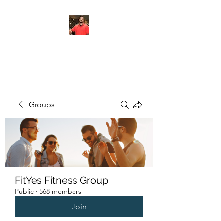
FITYES FITNESS
Groups
FitYes Fitness Group
Public
·
568 members
Join