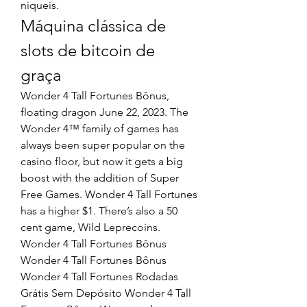
niqueis.
Máquina clássica de 
slots de bitcoin de 
graça
Wonder 4 Tall Fortunes Bônus, 
floating dragon June 22, 2023. The 
Wonder 4™ family of games has 
always been super popular on the 
casino floor, but now it gets a big 
boost with the addition of Super 
Free Games. Wonder 4 Tall Fortunes 
has a higher $1. There’s also a 50 
cent game, Wild Leprecoins. 
Wonder 4 Tall Fortunes Bônus 
Wonder 4 Tall Fortunes Bônus 
Wonder 4 Tall Fortunes Rodadas 
Grátis Sem Depósito Wonder 4 Tall 