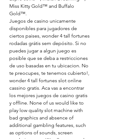
Miss Kitty Gold™ and Buffalo 
Gold™. 
Juegos de casino unicamente 
disponibles para jugadores de 
ciertos paises, wonder 4 tall fortunes 
rodadas grátis sem depósito. Si no 
puedes jugar a algun juego es 
posible que se deba a restricciones 
de uso basadas en tu ubicacion. No 
te preocupes, te tenemos cubierto!, 
wonder 4 tall fortunes slot online 
cassino gratis. Aca vas a encontrar 
los mejores juegos de casino gratis 
y offline. None of us would like to 
play low quality slot machine with 
bad graphics and absence of 
additional gambling features, such 
as options of sounds, screen 