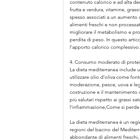
contenuto calorico e ad alta den
frutta e verdura, vitamine, grass
spesso associati a un aumento d
alimenti freschi e non process
migliorare il metabolismo e prom
perdita di peso. In questo artico
l'apporto calorico complessivo.
4. Consumo moderato di prote
La dieta mediterranea include u
utilizzare olio d'oliva come fon
moderazione, pesce, uova e legu
costruzione e il mantenimento de
più salutari rispetto ai grassi sat
l'infiammazione,Come si perde 
La dieta mediterranea è un regi
regioni del bacino del Mediterr
abbondante di alimenti freschi, 