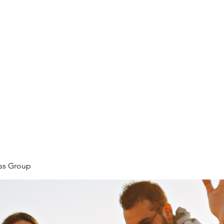
ore
zcmcbride@fityesf
ess Group