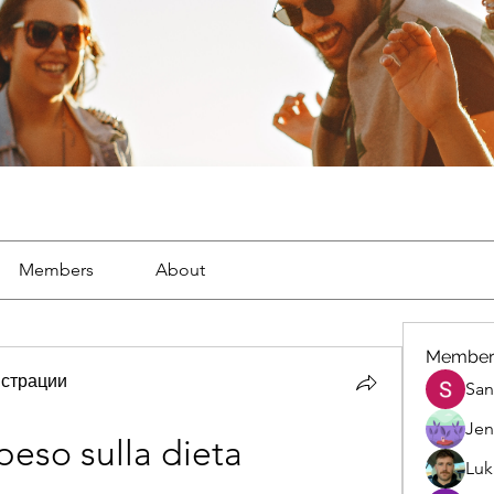
Members
About
Member
страции
San
Jen
eso sulla dieta 
Luk