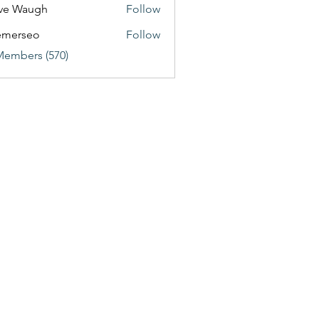
ve Waugh
Follow
emerseo
Follow
Members (570)