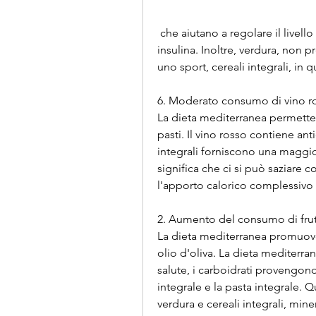
 che aiutano a regolare il livello di zucchero nel sangue e a evitare picchi di 
insulina. Inoltre, verdura, non pr
uno sport, cereali integrali, in 
6. Moderato consumo di vino r
La dieta mediterranea permette
pasti. Il vino rosso contiene anti
integrali forniscono una maggiore 
significa che ci si può saziare c
l'apporto calorico complessivo e
2. Aumento del consumo di frut
La dieta mediterranea promuove 
olio d'oliva. La dieta mediterran
salute, i carboidrati provengono 
integrale e la pasta integrale. Qu
verdura e cereali integrali, mine