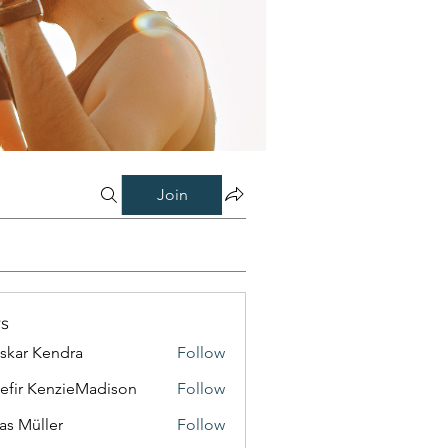
Join
s
skar Kendra
Follow
efir KenzieMadison
Follow
as Müller
Follow