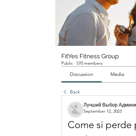
FitYes Fitness Group
Public
·
570 members
Discussion
Media
Back
Лучший Выбор Админи
September 12, 2023
Come si perde p