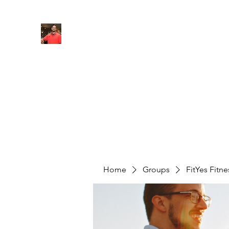
FITYES FITNESS
Home
Services
Online Coaching
Book Online
M
Home
Groups
FitYes Fitn