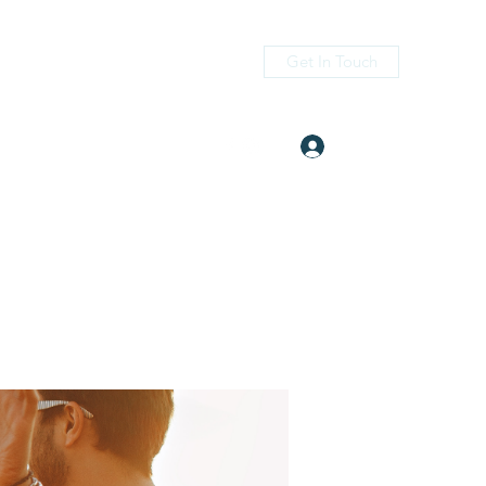
Get In Touch
Log In
itness.com
(405) 476-2956