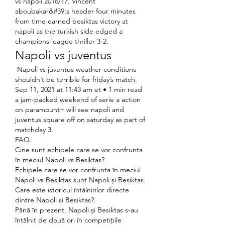
vs napoli 2016/17. Vincent 
aboubakar&#39;s header four minutes 
from time earned besiktas victory at 
napoli as the turkish side edged a 
champions league thriller 3-2. 
Napoli vs juventus
 Napoli vs juventus weather conditions 
shouldn’t be terrible for friday’s match. 
Sep 11, 2021 at 11:43 am et • 1 min read 
a jam-packed weekend of serie a action 
on paramount+ will see napoli and 
juventus square off on saturday as part of 
matchday 3. 
FAQ.
Cine sunt echipele care se vor confrunta 
în meciul Napoli vs Besiktas?.
Echipele care se vor confrunta în meciul 
Napoli vs Besiktas sunt Napoli și Besiktas.
Care este istoricul întâlnirilor directe 
dintre Napoli și Besiktas?.
Până în prezent, Napoli și Besiktas s-au 
întâlnit de două ori în competițiile 