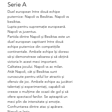
Serie A
Duel european între două echipe 
puternice: Napoli vs Besiktas. Napoli vs 
besiktas.
Lupta pentru supremație europeană. 
Napoli vs juventus.
Partida dintre Napoli și Besiktas este un 
duel european captivant între două 
echipe puternice din competițiile 
continentale. Ambele echipe își doresc 
să-și demonstreze valoarea și să obțină 
victoria în acest meci important.
Calitatea jocului. Napoli vs ac milan.
Atât Napoli, cât și Besiktas sunt 
cunoscute pentru stilul lor atractiv și 
ofensiv de joc. Ambele echipe au jucători 
talentați și experimentați, capabili să 
creeze o mulțime de ocazii de gol și să 
ofere spectacol fanilor. Se așteaptă un 
meci plin de intensitate și emoție.
Confruntarea dintre atac și apărare. 
Napoli vs lazio.