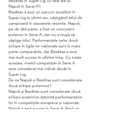
Besiktas în Super Lig cu cele ale lui 
Napoli în Serie A?.
Besiktas a avut un parcurs excelent în 
Super Lig în ultimii ani, câștigând titlul de 
campioană în sezoanele recente. Napoli, 
pe de altă parte, a fost un concurent 
puternic în Serie A, dar nu a reușit să 
câștige titlul. Performanțele celor două 
echipe în ligile lor naționale sunt în mare 
parte comparabile, dar Besiktas a avut 
mai mult succes în ultimul timp. Cu toate 
acestea, nivelul competiției în Serie A 
este considerat mai ridicat decât în 
Super Lig.
De ce Napoli și Besiktas sunt considerate 
două echipe puternice?.
Napoli și Besiktas sunt considerate două 
echipe puternice datorită performanțelor 
lor în competițiile europene și naționale. 
Napoli a avut succes în Serie A, fiind un 
concurent serios pentru titlu, iar Besiktas 
a dominat Super Lig în ultimii ani. 
Ambele echipe au jucători talentați și 