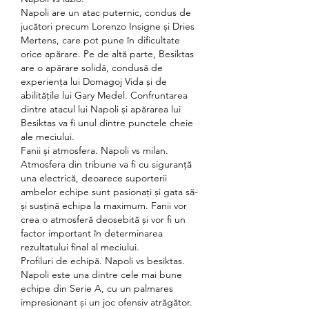
Napoli are un atac puternic, condus de 
jucători precum Lorenzo Insigne și Dries 
Mertens, care pot pune în dificultate 
orice apărare. Pe de altă parte, Besiktas 
are o apărare solidă, condusă de 
experiența lui Domagoj Vida și de 
abilitățile lui Gary Medel. Confruntarea 
dintre atacul lui Napoli și apărarea lui 
Besiktas va fi unul dintre punctele cheie 
ale meciului.
Fanii și atmosfera. Napoli vs milan.
Atmosfera din tribune va fi cu siguranță 
una electrică, deoarece suporterii 
ambelor echipe sunt pasionați și gata să-
și susțină echipa la maximum. Fanii vor 
crea o atmosferă deosebită și vor fi un 
factor important în determinarea 
rezultatului final al meciului.
Profiluri de echipă. Napoli vs besiktas.
Napoli este una dintre cele mai bune 
echipe din Serie A, cu un palmares 
impresionant și un joc ofensiv atrăgător. 