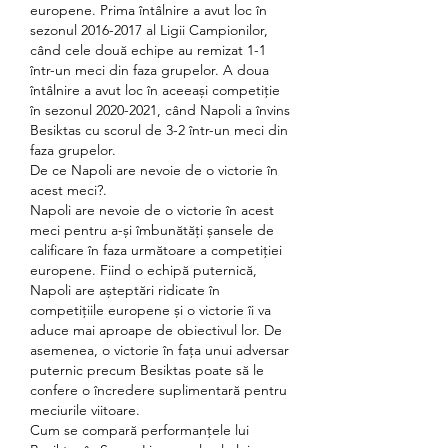
europene. Prima întâlnire a avut loc în 
sezonul 2016-2017 al Ligii Campionilor, 
când cele două echipe au remizat 1-1 
într-un meci din faza grupelor. A doua 
întâlnire a avut loc în aceeași competiție 
în sezonul 2020-2021, când Napoli a învins 
Besiktas cu scorul de 3-2 într-un meci din 
faza grupelor.
De ce Napoli are nevoie de o victorie în 
acest meci?.
Napoli are nevoie de o victorie în acest 
meci pentru a-și îmbunătăți șansele de 
calificare în faza următoare a competiției 
europene. Fiind o echipă puternică, 
Napoli are așteptări ridicate în 
competițiile europene și o victorie îi va 
aduce mai aproape de obiectivul lor. De 
asemenea, o victorie în fața unui adversar 
puternic precum Besiktas poate să le 
confere o încredere suplimentară pentru 
meciurile viitoare.
Cum se compară performanțele lui 