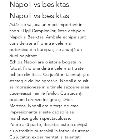
Napoli vs besiktas. 
Napoli vs besiktas
Astăzi se va juca un meci important în 
cadrul Ligii Campionilor, între echipele 
Napoli și Besiktas. Ambele echipe sunt 
considerate a fi printre cele mai 
puternice din Europa și se anunță un 
duel palpitant.
Echipa Napoli are o istorie bogată în 
fotbal, fiind una dintre cele mai titrate 
echipe din Italia. Cu jucători talentați și o 
strategie de joc agresivă, Napoli a reușit 
să impresioneze în ultimele sezoane și să 
cucerească inimile fanilor. Cu atacanți 
precum Lorenzo Insigne și Dries 
Mertens, Napoli are o forță de atac 
impresionantă și este capabilă să 
marcheze goluri spectaculoase.
Pe de altă parte, Besiktas este o echipă 
cu o tradiție puternică în fotbalul turcesc. 
Cu jucători experimentați și talentați 