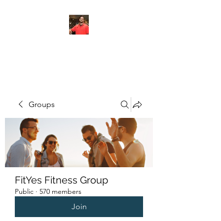
FITYES FITNESS
Groups
FitYes Fitness Group
Public
·
570 members
Join