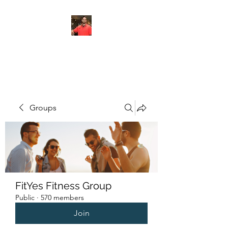
FITYES FITNESS
Groups
FitYes Fitness Group
Public
·
570 members
Join