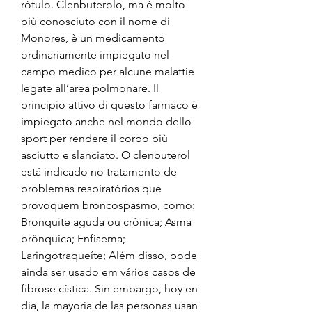
rótulo. Clenbuterolo, ma è molto 
più conosciuto con il nome di 
Monores, è un medicamento 
ordinariamente impiegato nel 
campo medico per alcune malattie 
legate all’area polmonare. Il 
principio attivo di questo farmaco è 
impiegato anche nel mondo dello 
sport per rendere il corpo più 
asciutto e slanciato. O clenbuterol 
está indicado no tratamento de 
problemas respiratórios que 
provoquem broncospasmo, como: 
Bronquite aguda ou crônica; Asma 
brônquica; Enfisema; 
Laringotraqueíte; Além disso, pode 
ainda ser usado em vários casos de 
fibrose cística. Sin embargo, hoy en 
día, la mayoría de las personas usan 