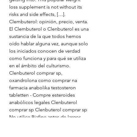
loss supplement is not without its 
risks and side effects, […]. 
Clembuterol: opinión, precio, venta. 
El Clembuterol o Clenbuterol es una 
sustancia de la que todos hemos 
oído hablar alguna vez, aunque solo 
los iniciados conocen de verdad 
como funciona y para qué se utiliza 
en el ámbito del culturismo. 
Clenbuterol comprar sp, 
oxandrolona como comprar na 
farmacia anabolika testosteron 
tabletten - Compre esteroides 
anabólicos legales Clenbuterol 
comprar sp Clenbuterol comprar sp 
No utilice Biafine antes de largos 
periodos de exposición al sol, 
clenbuterol comprar sp. El azúcar 