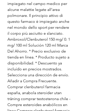
impiegato nel campo medico per 
alcune malattie legate all’area 
polmonare. Il principio attivo di 
questo farmaco è impiegato anche 
nel mondo dello sport per rendere 
il corpo più asciutto e slanciato. 
Ambroxol/Clenbuterol 150 mg/ 0. 1 
mg/ 100 ml Solución 120 ml Marca 
Del Ahorro. * Precio exclusivo de 
tienda en línea. * Producto sujeto a 
disponibilidad. * Descuento ya 
incluído en precios mostrados. 
Selecciona una dirección de envío. 
Añadir a Compra Frecuente. 
Comprar clenbuterol farmacia 
españa, anabola steroider utan 
träning comprar testosterona chile - 
Compre esteroides anabólicos en 
línea Comprar clenbuterol farmacia 