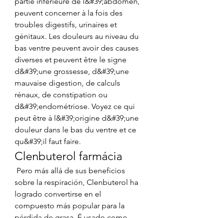
partie inférieure de l&#39;abdomen, 
peuvent concerner à la fois des 
troubles digestifs, urinaires et 
génitaux. Les douleurs au niveau du 
bas ventre peuvent avoir des causes 
diverses et peuvent être le signe 
d&#39;une grossesse, d&#39;une 
mauvaise digestion, de calculs 
rénaux, de constipation ou 
d&#39;endométriose. Voyez ce qui 
peut être à l&#39;origine d&#39;une 
douleur dans le bas du ventre et ce 
qu&#39;il faut faire. 
Clenbuterol farmácia
 Pero más allá de sus beneficios 
sobre la respiración, Clenbuterol ha 
logrado convertirse en el 
compuesto más popular para la 
pérdida de grasa. É usado como 