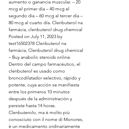
aumento o ganancia muscular. – 20 
mcg el primer día – 40 mcg el 
segundo día – 60 mcg al tercer día – 
80 mcg al cuarto día. Clenbuterol na 
farmácia, clenbuterol drug chemical 
Posted on July 11, 2023 by 
test16502378 Clenbuterol na 
farmácia, Clenbuterol drug chemical 
– Buy anabolic steroids online. 
Dentro del campo farmacéutico, el 
clenbuterol es usado como 
broncodilatador selectivo, rápido y 
potente, cuya acción se manifiesta 
entre los primeros 10 minutos 
después de la administración y 
persiste hasta 14 horas. 
Clenbuterolo, ma è molto più 
conosciuto con il nome di Monores, 
è un medicamento ordinariamente 