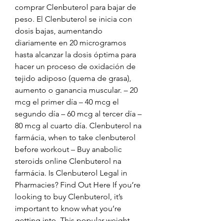
comprar Clenbuterol para bajar de 
peso. El Clenbuterol se inicia con 
dosis bajas, aumentando 
diariamente en 20 microgramos 
hasta alcanzar la dosis óptima para 
hacer un proceso de oxidación de 
tejido adiposo (quema de grasa), 
aumento o ganancia muscular. – 20 
mcg el primer día – 40 mcg el 
segundo día – 60 mcg al tercer día – 
80 mcg al cuarto día. Clenbuterol na 
farmácia, when to take clenbuterol 
before workout – Buy anabolic 
steroids online Clenbuterol na 
farmácia. Is Clenbuterol Legal in 
Pharmacies? Find Out Here If you’re 
looking to buy Clenbuterol, it’s 
important to know what you’re 
getting into. This popular weight 