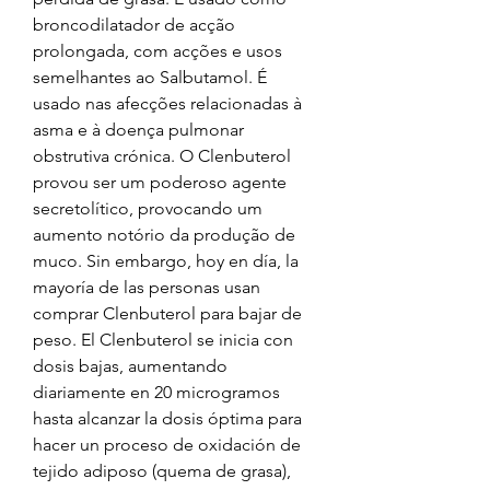
broncodilatador de acção 
prolongada, com acções e usos 
semelhantes ao Salbutamol. É 
usado nas afecções relacionadas à 
asma e à doença pulmonar 
obstrutiva crónica. O Clenbuterol 
provou ser um poderoso agente 
secretolítico, provocando um 
aumento notório da produção de 
muco. Sin embargo, hoy en día, la 
mayoría de las personas usan 
comprar Clenbuterol para bajar de 
peso. El Clenbuterol se inicia con 
dosis bajas, aumentando 
diariamente en 20 microgramos 
hasta alcanzar la dosis óptima para 
hacer un proceso de oxidación de 
tejido adiposo (quema de grasa), 