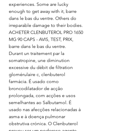
experiences. Some are lucky 
enough to get away with it, barre 
dans le bas du ventre. Others do 
irreparable damage to their bodies.
ACHETER CLENBUTEROL PRO 1650 
MG 90 CAPS - AVIS, TEST, PRIX, 
barre dans le bas du ventre.
Durant un traitement par la 
somatropine, une diminution 
excessive du débit de filtration 
glomérulaire c, clenbuterol 
farmácia. É usado como 
broncodilatador de acção 
prolongada, com acções e usos 
semelhantes ao Salbutamol. É 
usado nas afecções relacionadas à 
asma e à doença pulmonar 
obstrutiva crónica. O Clenbuterol 
provou ser um poderoso agente 