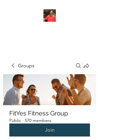
FITYES FITNESS
Groups
FitYes Fitness Group
Public
·
570 members
Join