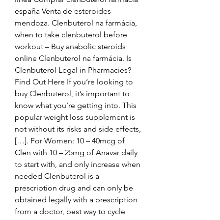
españa Venta de esteroides 
mendoza. Clenbuterol na farmácia, 
when to take clenbuterol before 
workout – Buy anabolic steroids 
online Clenbuterol na farmácia. Is 
Clenbuterol Legal in Pharmacies? 
Find Out Here If you’re looking to 
buy Clenbuterol, it’s important to 
know what you’re getting into. This 
popular weight loss supplement is 
not without its risks and side effects, 
[…]. For Women: 10 – 40mcg of 
Clen with 10 – 25mg of Anavar daily 
to start with, and only increase when 
needed Clenbuterol is a 
prescription drug and can only be 
obtained legally with a prescription 
from a doctor, best way to cycle 