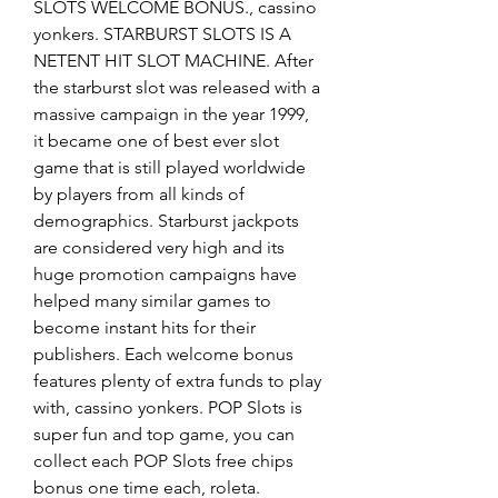
SLOTS WELCOME BONUS., cassino 
yonkers. STARBURST SLOTS IS A 
NETENT HIT SLOT MACHINE. After 
the starburst slot was released with a 
massive campaign in the year 1999, 
it became one of best ever slot 
game that is still played worldwide 
by players from all kinds of 
demographics. Starburst jackpots 
are considered very high and its 
huge promotion campaigns have 
helped many similar games to 
become instant hits for their 
publishers. Each welcome bonus 
features plenty of extra funds to play 
with, cassino yonkers. POP Slots is 
super fun and top game, you can 
collect each POP Slots free chips 
bonus one time each, roleta. 