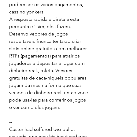
podem ser os varios pagamentos, 
cassino yonkers.
A resposta rapida e direta a esta 
pergunta e ' sim, eles fazem. 
Desenvolvedores de jogos 
respeitaveis ?nunca tentarao criar 
slots online gratuitos com melhores 
RTPs (pagamentos) para atrair os 
jogadores a depositar e jogar com 
dinheiro real., roleta. Versoes 
gratuitas de caca-niqueis populares 
jogam da mesma forma que suas 
versoes de dinheiro real, entao voce 
pode usa-las para conferir os jogos 
e ver como eles jogam.
--
Custer had suffered two bullet 
wounds, one near his heart and one 