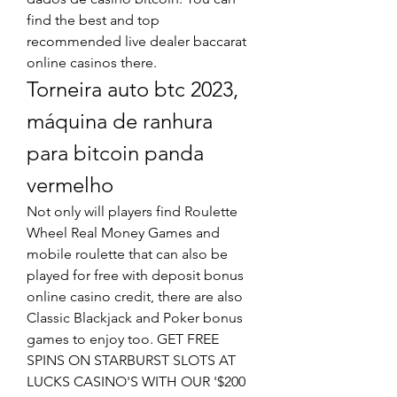
find the best and top 
recommended live dealer baccarat 
online casinos there.
Torneira auto btc 2023, 
máquina de ranhura 
para bitcoin panda 
vermelho
Not only will players find Roulette 
Wheel Real Money Games and 
mobile roulette that can also be 
played for free with deposit bonus 
online casino credit, there are also 
Classic Blackjack and Poker bonus 
games to enjoy too. GET FREE 
SPINS ON STARBURST SLOTS AT 
LUCKS CASINO'S WITH OUR '$200 