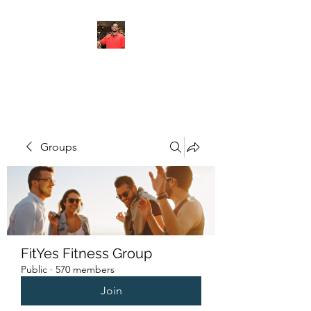
FITYES FITNESS
Groups
FitYes Fitness Group
Public
·
570 members
Join