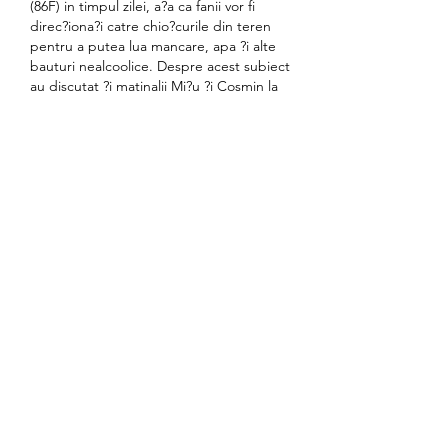
(86F) in timpul zilei, a?a ca fanii vor fi 
direc?iona?i catre chio?curile din teren 
pentru a putea lua mancare, apa ?i alte 
bauturi nealcoolice. Despre acest subiect 
au discutat ?i matinalii Mi?u ?i Cosmin la 
'Diminea?a Nebuna'. Cei care nu au fost 
pe frecven?e pot asculta intregul 
moment chiar aici. Tehnologiile noi de la 
Cupa Mondiala nu spala incalcarile 
drepturilor omului din Qatar 41 min read. 
Tehnologiile noi propuse de cel mai 
atipic Campionat Mondial de Fotbal din 
istorie sunt umbrite de faptul ca acesta 
este organizat de un stat autoritar. Spre 
deosebire de alte edi?ii ale 
Campionatului Mondial de Fotbal, cea 
din 2022 pare ciudata. Nu doar pentru ca 
turneul nu mai are loc vara, ci iarna, 
urmand sa se incheie aproape de 
Craciun. Ci mai degraba pentru ca, pe 
langa eternele discu?ii despre favori?i sau 
despre cine va mai fi in via?a atunci cand 
va mai ajunge Romania la un astfel de 