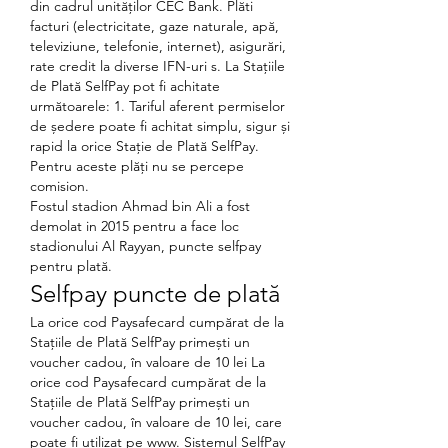
din cadrul unităților CEC Bank. Plăti 
facturi (electricitate, gaze naturale, apă, 
televiziune, telefonie, internet), asigurări, 
rate credit la diverse IFN-uri s. La Stațiile 
de Plată SelfPay pot fi achitate 
următoarele: 1. Tariful aferent permiselor 
de ședere poate fi achitat simplu, sigur și 
rapid la orice Staţie de Plată SelfPay. 
Pentru aceste plăți nu se percepe 
comision. 
Fostul stadion Ahmad bin Ali a fost 
demolat in 2015 pentru a face loc 
stadionului Al Rayyan, puncte selfpay 
pentru plată.
Selfpay puncte de plată
La orice cod Paysafecard cumpărat de la 
Stațiile de Plată SelfPay primești un 
voucher cadou, în valoare de 10 lei La 
orice cod Paysafecard cumpărat de la 
Stațiile de Plată SelfPay primești un 
voucher cadou, în valoare de 10 lei, care 
poate fi utilizat pe www. Sistemul SelfPay 