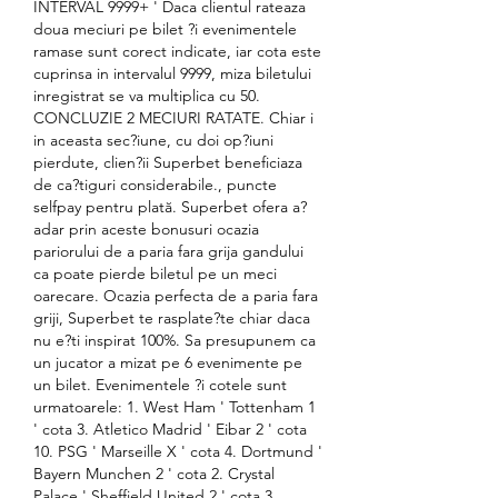
INTERVAL 9999+ ' Daca clientul rateaza 
doua meciuri pe bilet ?i evenimentele 
ramase sunt corect indicate, iar cota este 
cuprinsa in intervalul 9999, miza biletului 
inregistrat se va multiplica cu 50. 
CONCLUZIE 2 MECIURI RATATE. Chiar i 
in aceasta sec?iune, cu doi op?iuni 
pierdute, clien?ii Superbet beneficiaza 
de ca?tiguri considerabile., puncte 
selfpay pentru plată. Superbet ofera a?
adar prin aceste bonusuri ocazia 
pariorului de a paria fara grija gandului 
ca poate pierde biletul pe un meci 
oarecare. Ocazia perfecta de a paria fara 
griji, Superbet te rasplate?te chiar daca 
nu e?ti inspirat 100%. Sa presupunem ca 
un jucator a mizat pe 6 evenimente pe 
un bilet. Evenimentele ?i cotele sunt 
urmatoarele: 1. West Ham ' Tottenham 1 
' cota 3. Atletico Madrid ' Eibar 2 ' cota 
10. PSG ' Marseille X ' cota 4. Dortmund ' 
Bayern Munchen 2 ' cota 2. Crystal 
Palace ' Sheffield United 2 ' cota 3.