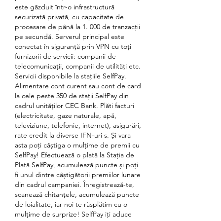
este găzduit într-o infrastructură 
securizată privată, cu capacitate de 
procesare de până la 1. 000 de tranzacții 
pe secundă. Serverul principal este 
conectat în siguranță prin VPN cu toţi 
furnizorii de servicii: companii de 
telecomunicații, companii de utilități etc. 
Servicii disponibile la stațiile SelfPay. 
Alimentare cont curent sau cont de card 
la cele peste 350 de stații SelfPay din 
cadrul unităților CEC Bank. Plăti facturi 
(electricitate, gaze naturale, apă, 
televiziune, telefonie, internet), asigurări, 
rate credit la diverse IFN-uri s. Și vara 
asta poți câștiga o mulțime de premii cu 
SelfPay! Efectuează o plată la Stația de 
Plată SelfPay, acumulează puncte și poți 
fi unul dintre câștigătorii premiilor lunare 
din cadrul campaniei. Ȋnregistrează-te, 
scanează chitanțele, acumulează puncte 
de loialitate, iar noi te răsplătim cu o 
mulţime de surprize! SelfPay iţi aduce 