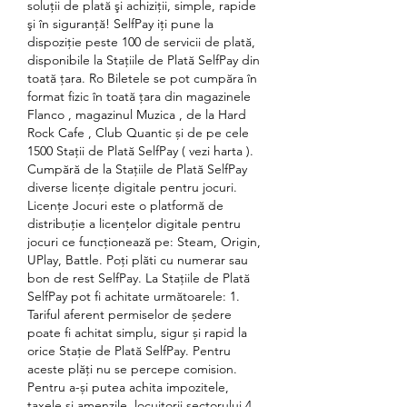
soluţii de plată şi achiziţii, simple, rapide 
şi în siguranţă! SelfPay iţi pune la 
dispoziţie peste 100 de servicii de plată, 
disponibile la Staţiile de Plată SelfPay din 
toată ţara. Ro Biletele se pot cumpăra în 
format fizic în toată țara din magazinele 
Flanco , magazinul Muzica , de la Hard 
Rock Cafe , Club Quantic și de pe cele 
1500 Stații de Plată SelfPay ( vezi harta ). 
Cumpără de la Stațiile de Plată SelfPay 
diverse licențe digitale pentru jocuri. 
Licențe Jocuri este o platformă de 
distribuţie a licenţelor digitale pentru 
jocuri ce funcţionează pe: Steam, Origin, 
UPlay, Battle. Poți plăti cu numerar sau 
bon de rest SelfPay. La Stațiile de Plată 
SelfPay pot fi achitate următoarele: 1. 
Tariful aferent permiselor de ședere 
poate fi achitat simplu, sigur și rapid la 
orice Staţie de Plată SelfPay. Pentru 
aceste plăți nu se percepe comision. 
Pentru a-și putea achita impozitele, 
taxele și amenzile, locuitorii sectorului 4 