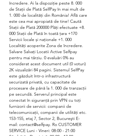
încredere. Ai la dispoziție peste 8. 000 
de Stații de Plată SelfPay în mai mult de 
1. 000 de localități din România! Află care 
este cea mai apropiată de tine! Caută 
Stații de Plată 200000 Plăți efectuate +8. 
000 Stații de Plată în toată țara +170 
Servicii locale și naționale +1. 000 
Localități acoperite Zona de încredere. 
Salvare Salvați Locatii Active Selfpay 
pentru mai târziu. 0 evaluări 0% au 
considerat acest document util (0 voturi) 
2K vizualizări 84 pagini. Sistemul SelfPay 
este găzduit într-o infrastructură 
securizată privată, cu capacitate de 
procesare de până la 1. 000 de tranzacții 
pe secundă. Serverul principal este 
conectat în siguranță prin VPN cu toţi 
furnizorii de servicii: companii de 
telecomunicații, companii de utilități etc. 
153-155, etaj 7, Sector 2, Bucureşti E-
mail: contact@selfpay. Ro CUSTOMER 
SERVICE Luni - Vineri: 08:00 - 21:00 