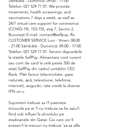
Sâmbătă - Duminică: 09:00 - 17:00 
Telefon: 021 529 71 01. We provide 
treatments, health screenings, and 
vaccinations 7 days a week, as well as 
24/7 virtual care support for coronavirus 
(COVID-19). 153-155, etaj 7, Sector 2, 
Bucureşti E-mail: contact@selfpay. Ro 
CUSTOMER SERVICE Luni - Vineri: 08:00 
- 21:00 Sâmbătă - Duminică: 09:00 - 17:00 
Telefon: 021 529 71 01. Servicii disponibile 
la stațiile SelfPay. Alimentare cont curent 
sau cont de card la cele peste 350 de 
stații SelfPay din cadrul unităților CEC 
Bank. Plăti facturi (electricitate, gaze 
naturale, apă, televiziune, telefonie, 
internet), asigurări, rate credit la diverse 
IFN-uri s. 
Suporterii trebuie sa i?i pastreze 
tricourile pe ei ?i nu trebuie sa fie vazu?i 
fiind sub influen?a alcoolului pe 
stadioanele din Qatar. Cei care vor fi 
prezen?i la meciuri nu trebuie 'sa se afle 