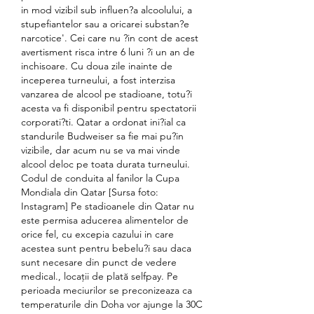
in mod vizibil sub influen?a alcoolului, a 
stupefiantelor sau a oricarei substan?e 
narcotice'. Cei care nu ?in cont de acest 
avertisment risca intre 6 luni ?i un an de 
inchisoare. Cu doua zile inainte de 
inceperea turneului, a fost interzisa 
vanzarea de alcool pe stadioane, totu?i 
acesta va fi disponibil pentru spectatorii 
corporati?ti. Qatar a ordonat ini?ial ca 
standurile Budweiser sa fie mai pu?in 
vizibile, dar acum nu se va mai vinde 
alcool deloc pe toata durata turneului. 
Codul de conduita al fanilor la Cupa 
Mondiala din Qatar [Sursa foto: 
Instagram] Pe stadioanele din Qatar nu 
este permisa aducerea alimentelor de 
orice fel, cu excepia cazului in care 
acestea sunt pentru bebelu?i sau daca 
sunt necesare din punct de vedere 
medical., locații de plată selfpay. Pe 
perioada meciurilor se preconizeaza ca 
temperaturile din Doha vor ajunge la 30C 