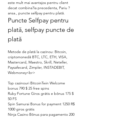
este mult mai avantajos pentru client 
decat combina?ia precedenta, Pariu ?
ansa., puncte selfpay pentru plată.
Puncte Selfpay pentru 
plată, selfpay puncte de 
plată
Metode de plată la cazinou: Bitcoin, 
criptomonedă BTC, LTC, ETH, VISA, 
Mastercard, Maestro, Skrill, Neteller, 
Paysafecard, Zimpler, INSTADEBIT, 
Webmoney<br>
Top cazinouri BitcoinTwin Welcome 
bonus 790 $ 25 free spins
Ruby Fortune Giros grátis e bônus 175 $ 
50 FS
Spin Samurai Bonus for payment 1250 R$ 
1000 giros grátis
Ninja Casino Bônus para pagamento 200 