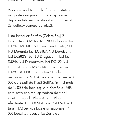
Aceasta modificare de functionalitate o 
veti putea regasi si utiliza in aplicatie 
dupa instalarea update-ului cu numarul 
22, selfpay puncte de plată.
Lista locațiilor SelfPay (Zebra Pay) 2 
Deleni Iasi DJ281A, 435 NU Dobrovat Iasi 
DJ247, 160 NU Dobrovat Iasi DJ247, 111 
NU Domnita Iasi DJ248A NU Dorobant 
Iasi DJ282G, 65 NU Draguseni- Iasi Iasi 
DJ246 NU Dumbravita Iasi DC122 NU 
Dumesti Iasi DJ280C NU Erbiceni Iasi 
DJ281, 401 NU Focuri Iasi Strada 
necunoscuta NU. Ai la dispoziție peste 9. 
000 de Stații de Plată SelfPay în mai mult 
de 1. 000 de localități din România! Află 
care este cea mai apropiată de tine! 
Caută Stații de Plată 20. 611 Plăți 
efectuate +9. 000 Stații de Plată în toată 
țara +170 Servicii locale și naționale +1. 
000 Localități acoperite Zona de 