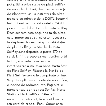
pot plăti la orice stație de plată SelfPay 
de oriunde din țară, doar pe baza cărții 
de identitate, sau a înștiințării de plată 
pe care au primit-o de la DGITL Sector 4. 
Instrucţiuni pentru plata ratelor CASH, 
prin intermediul staţiilor de plată SelfPay. 
Dacă aceasta este opţiunea ta de plată, 
este important să ştii că este necesar să 
te deplasezi la cea mai apropiată stație 
de plată SelfPay. La Stațiile de Plată 
SelfPay sunt disponibile peste 170 de 
servicii. Printre acestea menționăm: plăți 
facturi, rovinieta, taxa pentru 
înmatriculare auto, taxa pent. Hartă Stații 
de Plată SelfPay. Plătește la Stațiile de 
Plată SelfPay serviciile cumpărate online. 
Vei putea plăti ușor: bilete de avion, flori, 
cupoane de reduceri, etc. Poți plăti cu 
numerar sau bon de rest SelfPay. Hartă 
Stații de Plată SelfPay. Plătește ȋn 
numerar pe internet, fără cont bancar 
sau card de credit.  Pariul Super ansa 