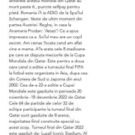
antierele acestui mondial din Qatar au 
murit peste 6., puncte selfpay pentru 
plată. Romania i?i ia ADIO de la Spa?iul 
Schengen. Veste de ultim moment din 
partea Austriei. Reghe, in casa la 
Anamaria Prodan: 'Astazi'! Ce a spus 
impresara ca a. So?ul meu are un copil 
secret. Am ramas ?ocata cand am aflat 
cine e mama. A?a arata cele 8 stadioane 
pe care se disputa meciurile de la Cupa 
Mondiala din Qatar. Este pentru a doua 
oara cand o editie a turneului final FIFA 
la fotbal este organizata in Asia, dupa cea 
din Coreea de Sud si Japonia din anul 
2002. Cea de-a 22-a editie a Cupei 
Mondiale este gazduita in perioada 20 
noiembrie -18 decembrie 2022 de Qatar. 
Cele 64 de partide ale celor 32 de 
echipe participante la turneul final din 
Qatar sunt gazduite de 8 arene, 
majoritatea fiind construite special cu 
acest scop. Turneul final din Qatar 2022 
este gazduit de: Lusail Iconic Stadium, Al 