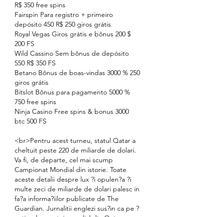
R$ 350 free spins
Fairspin Para registro + primeiro 
depósito 450 R$ 250 giros grátis
Royal Vegas Giros grátis e bônus 200 $ 
200 FS
Wild Cassino Sem bônus de depósito 
550 R$ 350 FS
Betano Bônus de boas-vindas 3000 % 250 
giros grátis
Bitslot Bônus para pagamento 5000 % 
750 free spins
Ninja Casino Free spins & bonus 3000 
btc 500 FS
<br>Pentru acest turneu, statul Qatar a 
cheltuit peste 220 de miliarde de dolari. 
Va fi, de departe, cel mai scump 
Campionat Mondial din istorie. Toate 
aceste detalii despre lux ?i opulen?a ?i 
multe zeci de miliarde de dolari palesc in 
fa?a informa?iilor publicate de The 
Guardian. Jurnalitii englezi sus?in ca pe ?