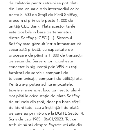
de călătorie pentru străini se pot plăti 
din luna ianuarie prin intermediul celor 
peste 5. 500 de Stații de Plată SelfPay, 
precum și prin cele peste 1. 000 de 
unități CEC Bank. Plata acestor tarife 
este posibilă în baza parteneriatului 
dintre SelfPay și CEC […]. Sistemul 
SelfPay este găzduit într-o infrastructură 
securizată privată, cu capacitate de 
procesare de până la 1. 000 de tranzacții 
pe secundă. Serverul principal este 
conectat în siguranță prin VPN cu toţi 
furnizorii de servicii: companii de 
telecomunicații, companii de utilități etc. 
Pentru a-și putea achita impozitele, 
taxele și amenzile, locuitorii sectorului 4 
pot plăti la orice stație de plată SelfPay 
de oriunde din țară, doar pe baza cărții 
de identitate, sau a înștiințării de plată 
pe care au primit-o de la DGITL Sector 4. 
Scris de Laur1985 , 06/01/2023. Tot ce 
trebuie să știi despre Paysafe vei afla din 