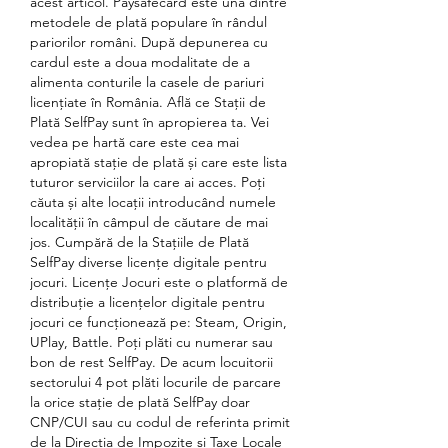
acest articol. Paysafecard este una dintre 
metodele de plată populare în rândul 
pariorilor români. După depunerea cu 
cardul este a doua modalitate de a 
alimenta conturile la casele de pariuri 
licențiate în România. Află ce Stații de 
Plată SelfPay sunt în apropierea ta. Vei 
vedea pe hartă care este cea mai 
apropiată stație de plată și care este lista 
tuturor serviciilor la care ai acces. Poți 
căuta și alte locații introducând numele 
localității în câmpul de căutare de mai 
jos. Cumpără de la Stațiile de Plată 
SelfPay diverse licențe digitale pentru 
jocuri. Licențe Jocuri este o platformă de 
distribuţie a licenţelor digitale pentru 
jocuri ce funcţionează pe: Steam, Origin, 
UPlay, Battle. Poți plăti cu numerar sau 
bon de rest SelfPay. De acum locuitorii 
sectorului 4 pot plăti locurile de parcare 
la orice stație de plată SelfPay doar 
CNP/CUI sau cu codul de referinta primit 
de la Directia de Impozite si Taxe Locale 