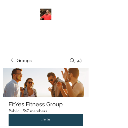
FITYES FITNESS
Groups
FitYes Fitness Group
Public
·
567 members
Join