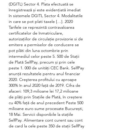
(DGITL) Sector 4. Plata efectuată se 
înregistrează și este evidențiată imediat 
în sistemele DGITL Sector 4. Modalitatile 
in care se pot plati taxele […]. 2020 
Tarifele ce reprezintă contravaloarea 
certificatelor de înmatriculare, 
autorizațiilor de circulație provizorie si de 
emitere a permiselor de conducere se 
pot plăti din luna octombrie prin 
intermediul celor peste 5. 500 de Stații 
de Plată SelfPay, precum și prin cele 
peste 1. 000 de unități CEC Bank. SelfPay 
anunță rezultatele pentru anul financiar 
2020. Creşterea profitului cu aproape 
300% în anul 2020 față de 2019. Cifra de 
afaceri: 109,3 milioane lei 17,2 milioane 
de plăți prin Stațiile de Plată, în creștere 
cu 40% față de anul precedent Peste 500 
milioane euro sume procesate București, 
18 Mai. Servicii disponibile la stațiile 
SelfPay. Alimentare cont curent sau cont 
de card la cele peste 350 de stații SelfPay 