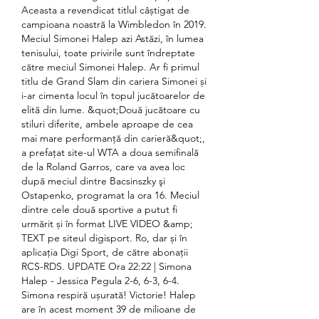
Aceasta a revendicat titlul câștigat de 
campioana noastră la Wimbledon în 2019. 
Meciul Simonei Halep azi Astăzi, în lumea 
tenisului, toate privirile sunt îndreptate 
către meciul Simonei Halep. Ar fi primul 
titlu de Grand Slam din cariera Simonei și 
i-ar cimenta locul în topul jucătoarelor de 
elită din lume. &quot;Două jucătoare cu 
stiluri diferite, ambele aproape de cea 
mai mare performanţă din carieră&quot;, 
a prefaţat site-ul WTA a doua semifinală 
de la Roland Garros, care va avea loc 
după meciul dintre Bacsinszky şi 
Ostapenko, programat la ora 16. Meciul 
dintre cele două sportive a putut fi 
urmărit și în format LIVE VIDEO &amp; 
TEXT pe siteul digisport. Ro, dar și în 
aplicația Digi Sport, de către abonații 
RCS-RDS. UPDATE Ora 22:22 | Simona 
Halep - Jessica Pegula 2-6, 6-3, 6-4. 
Simona respiră ușurată! Victorie! Halep 
are în acest moment 39 de milioane de 