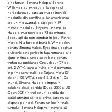
bine&quot; Simona Halep și Serena 
Williams s-au întrecut joi la capitolul 
nerăbdarea cu care au vrut să închidă 
meciurile din semifinale, iar americanca 
are un mic avantaj: a câștigat în 59 
minute meciul cu Strycova, în timp ce 
Halep a avut nevoie de 73 de minute. 
Speculații de non-combat în jocul Petrei 
Martic. N-a fost o zi bună la Wimbledon 
pentru Simona Halep. Rybakina a obținut 
o victorie categorică în fața româncei și a 
ajuns în finală, unde se va bate pentru 
trofeu cu tunisianca Ons Jabeur (27 de 
ani, 2 WTA), care a învins-o mai devreme, 
în prima semifinală, pe Tatjana Maria (34 
de ani, 103 WTA), scor 6-2, 3-6, 6-1. De 
atunci, Simona Halep s-a impus în 
celelalte două partide (Dubai 2020 și US 
Open 2021) în trei seturi, partida de 
astăzi urmând să fie și prima care nu se 
dispută pe hard. Pentru un loc în finala 
turnelui, Simona Halep va fi nevoită să 