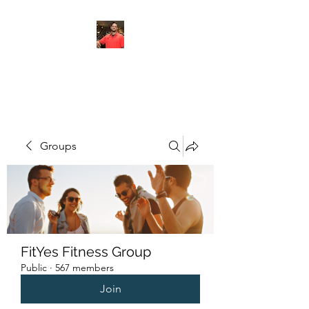
FITYES FITNESS
Groups
FitYes Fitness Group
Public
·
567 members
Join