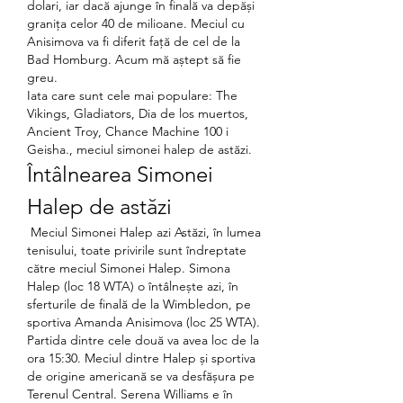
dolari, iar dacă ajunge în finală va depăși 
granița celor 40 de milioane. Meciul cu 
Anisimova va fi diferit față de cel de la 
Bad Homburg. Acum mă aștept să fie 
greu. 
Iata care sunt cele mai populare: The 
Vikings, Gladiators, Dia de los muertos, 
Ancient Troy, Chance Machine 100 i 
Geisha., meciul simonei halep de astăzi.
Întâlnearea Simonei 
Halep de astăzi
 Meciul Simonei Halep azi Astăzi, în lumea 
tenisului, toate privirile sunt îndreptate 
către meciul Simonei Halep. Simona 
Halep (loc 18 WTA) o întâlnește azi, în 
sferturile de finală de la Wimbledon, pe 
sportiva Amanda Anisimova (loc 25 WTA). 
Partida dintre cele două va avea loc de la 
ora 15:30. Meciul dintre Halep și sportiva 
de origine americană se va desfășura pe 
Terenul Central. Serena Williams e în 