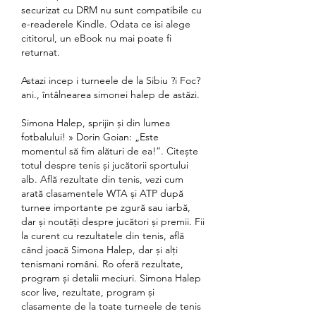
securizat cu DRM nu sunt compatibile cu 
e-readerele Kindle. Odata ce isi alege 
cititorul, un eBook nu mai poate fi 
returnat.
Astazi incep i turneele de la Sibiu ?i Foc?
ani., întâlnearea simonei halep de astăzi.
Simona Halep, sprijin și din lumea 
fotbalului! » Dorin Goian: „Este 
momentul să fim alături de ea!”. Citește 
totul despre tenis și jucătorii sportului 
alb. Află rezultate din tenis, vezi cum 
arată clasamentele WTA și ATP după 
turnee importante pe zgură sau iarbă, 
dar și noutăți despre jucători și premii. Fii 
la curent cu rezultatele din tenis, află 
când joacă Simona Halep, dar și alți 
tenismani români. Ro oferă rezultate, 
program și detalii meciuri. Simona Halep 
scor live, rezultate, program și 
clasamente de la toate turneele de tenis 