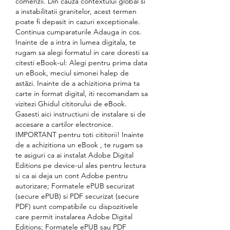
comenzii. Din cauza contextului global si 
a instabilitatii granitelor, acest termen 
poate fi depasit in cazuri exceptionale. 
Continua cumparaturile Adauga in cos. 
Inainte de a intra in lumea digitala, te 
rugam sa alegi formatul in care doresti sa 
citesti eBook-ul: Alegi pentru prima data 
un eBook, meciul simonei halep de 
astăzi. Inainte de a achizitiona prima ta 
carte in format digital, iti recomandam sa 
vizitezi Ghidul cititorului de eBook. 
Gasesti aici instructiuni de instalare si de 
accesare a cartilor electronice. 
IMPORTANT pentru toti cititorii! Inainte 
de a achizitiona un eBook , te rugam sa 
te asiguri ca ai instalat Adobe Digital 
Editions pe device-ul ales pentru lectura 
si ca ai deja un cont Adobe pentru 
autorizare; Formatele ePUB securizat 
(secure ePUB) si PDF securizat (secure 
PDF) sunt compatibile cu dispozitivele 
care permit instalarea Adobe Digital 
Editions; Formatele ePUB sau PDF 