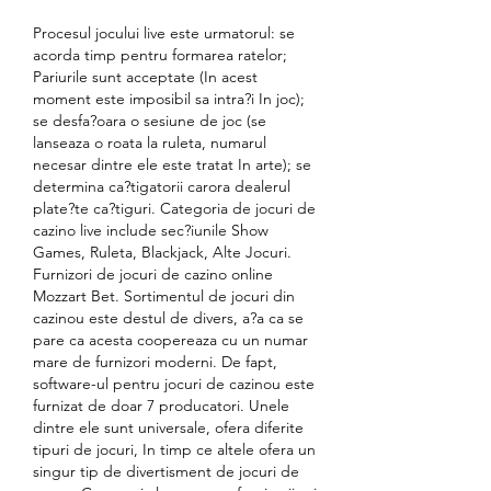
Procesul jocului live este urmatorul: se 
acorda timp pentru formarea ratelor; 
Pariurile sunt acceptate (In acest 
moment este imposibil sa intra?i In joc); 
se desfa?oara o sesiune de joc (se 
lanseaza o roata la ruleta, numarul 
necesar dintre ele este tratat In arte); se 
determina ca?tigatorii carora dealerul 
plate?te ca?tiguri. Categoria de jocuri de 
cazino live include sec?iunile Show 
Games, Ruleta, Blackjack, Alte Jocuri. 
Furnizori de jocuri de cazino online 
Mozzart Bet. Sortimentul de jocuri din 
cazinou este destul de divers, a?a ca se 
pare ca acesta coopereaza cu un numar 
mare de furnizori moderni. De fapt, 
software-ul pentru jocuri de cazinou este 
furnizat de doar 7 producatori. Unele 
dintre ele sunt universale, ofera diferite 
tipuri de jocuri, In timp ce altele ofera un 
singur tip de divertisment de jocuri de 