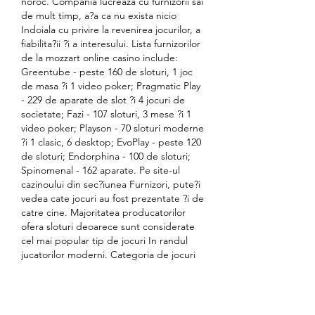
noroc. Compania lucreaza cu furnizorii sai 
de mult timp, a?a ca nu exista nicio 
Indoiala cu privire la revenirea jocurilor, a 
fiabilita?ii ?i a interesului. Lista furnizorilor 
de la mozzart online casino include: 
Greentube - peste 160 de sloturi, 1 joc 
de masa ?i 1 video poker; Pragmatic Play 
- 229 de aparate de slot ?i 4 jocuri de 
societate; Fazi - 107 sloturi, 3 mese ?i 1 
video poker; Playson - 70 sloturi moderne 
?i 1 clasic, 6 desktop; EvoPlay - peste 120 
de sloturi; Endorphina - 100 de sloturi; 
Spinomenal - 162 aparate. Pe site-ul 
cazinoului din sec?iunea Furnizori, pute?i 
vedea cate jocuri au fost prezentate ?i de 
catre cine. Majoritatea producatorilor 
ofera sloturi deoarece sunt considerate 
cel mai popular tip de jocuri In randul 
jucatorilor moderni. Categoria de jocuri 
de societate este reprezentata In 
principal de jocurile de la Fazi i 
Pragmatic Play., partida simonei halep 
din ziua de azi. Pentru a gasi rapid 