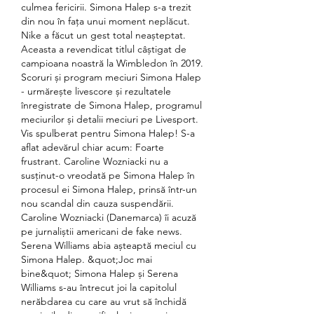
culmea fericirii. Simona Halep s-a trezit 
din nou în fața unui moment neplăcut. 
Nike a făcut un gest total neașteptat. 
Aceasta a revendicat titlul câștigat de 
campioana noastră la Wimbledon în 2019. 
Scoruri și program meciuri Simona Halep 
- urmărește livescore și rezultatele 
înregistrate de Simona Halep, programul 
meciurilor și detalii meciuri pe Livesport. 
Vis spulberat pentru Simona Halep! S-a 
aflat adevărul chiar acum: Foarte 
frustrant. Caroline Wozniacki nu a 
susținut-o vreodată pe Simona Halep în 
procesul ei Simona Halep, prinsă într-un 
nou scandal din cauza suspendării. 
Caroline Wozniacki (Danemarca) îi acuză 
pe jurnaliștii americani de fake news. 
Serena Williams abia așteaptă meciul cu 
Simona Halep. &quot;Joc mai 
bine&quot; Simona Halep și Serena 
Williams s-au întrecut joi la capitolul 
nerăbdarea cu care au vrut să închidă 