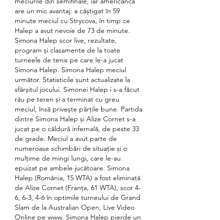
meciurile din semifinale, iar americanca 
are un mic avantaj: a câștigat în 59 
minute meciul cu Strycova, în timp ce 
Halep a avut nevoie de 73 de minute. 
Simona Halep scor live, rezultate, 
program și clasamente de la toate 
turneele de tenis pe care le-a jucat 
Simona Halep. Simona Halep meciul 
următor. Statisticile sunt actualizate la 
sfârșitul jocului. Simonei Halep i s-a făcut 
rău pe teren și a terminat cu greu 
meciul, însă privește părțile bune. Partida 
dintre Simona Halep și Alize Cornet s-a 
jucat pe o căldură infernală, de peste 33 
de grade. Meciul a avut parte de 
numeroase schimbări de situație și o 
mulțime de mingi lungi, care le-au 
epuizat pe ambele jucătoare. Simona 
Halep (România, 15 WTA) a fost eliminată 
de Alize Cornet (Franța, 61 WTA), scor 4-
6, 6-3, 4-6 în optimile turneului de Grand 
Slam de la Australian Open, Live Video 
Online pe www. Simona Halep pierde un 