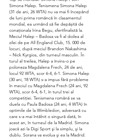
Simona Halep. Tenismena Simona Halep 
(31 de ani, 26 WTA) nu va mai fi începând 
de luni prima româncă în clasamentul 
mondial, ea urmând să fie depășită de 
conaționala Irina Begu, sfertfinalistă la. 
Meciul Halep – Badosa va fi al doilea al 
zilei de pe All England Club, 15. 000 de 
locuri, după meciul Brandon Nakashima 
– Nick Kyrgios, din turneul masculin. În 
turul al treilea, Halep a învins-o pe 
poloneza Magdalena Frech, 24 de ani, 
locul 92 WTA, scor 6-4, 6-1. Simona Halep 
(30 ani, 18 WTA) s-a impus fără probleme 
în meciul cu Magdalena Frech (24 ani, 92 
WTA), scor 6-4, 6-1, în turul trei al 
competiției. Tenismena română se va 
duela cu Paula Badosa (24 ani, 4 WTA) în 
optimile de la Wimbledon, adversară cu 
care s-a mai întâlnit o singură dată, în 
acest an, în turneul de la Madrid. Simona 
joacă azi la Digi Sport şi la simplu, şi la 
dublu. Sorana va evolua şi ea la Madrid. 