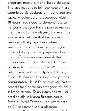
program, meciul simonei halep de astăzi. 
The applications to join the network are 
submitted via desktop or mobile and are 
typically reviewed and accepted within 
48 hours. You need to demonstrate to 
networks that you have a plan to market 
their casino to new players. For example, 
you have a website that targets various 
keywords that players use when 
searching for an online casino, or you 
build a list of potential players and send 
them offers via an email newsletter. 
Spovedania unui trecator Vol. Cum sa 
crestem fiinte umane - Ross W. Serie de 
autor Camelia Cavadia (pachet 3 carti) 
Price 103. Parerea ta e inspiratie pentru 
comunitatea Libris! Dupa cum stii, cartea 
aceasta face parte din categoria de titluri 
in limba straina. Te anuntam ca raftul ei 
natal se afla in Marea Britanie sau in 
Statele Unite! Termenul de livrare este 
de 2-4 saptamani de la plasarea 