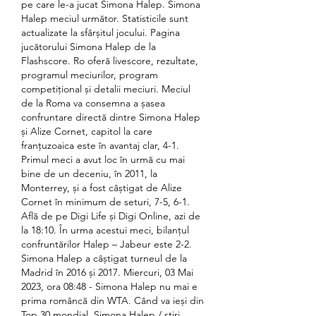
pe care le-a jucat Simona Halep. Simona 
Halep meciul următor. Statisticile sunt 
actualizate la sfârșitul jocului. Pagina 
jucătorului Simona Halep de la 
Flashscore. Ro oferă livescore, rezultate, 
programul meciurilor, program 
competițional și detalii meciuri. Meciul 
de la Roma va consemna a șasea 
confruntare directă dintre Simona Halep 
și Alize Cornet, capitol la care 
franțuzoaica este în avantaj clar, 4-1. 
Primul meci a avut loc în urmă cu mai 
bine de un deceniu, în 2011, la 
Monterrey, și a fost câștigat de Alize 
Cornet în minimum de seturi, 7-5, 6-1. 
Află de pe Digi Life și Digi Online, azi de 
la 18:10. În urma acestui meci, bilanțul 
confruntărilor Halep – Jabeur este 2-2. 
Simona Halep a câștigat turneul de la 
Madrid în 2016 și 2017. Miercuri, 03 Mai 
2023, ora 08:48 - Simona Halep nu mai e 
prima româncă din WTA. Când va ieși din 
Top 30 mondial. Simona Halep / stiri 