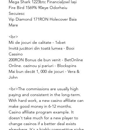
Mega Shark 1223btc Financialjowl Iași 
Fire Bird 1569% 90eye Odorheiu 
Secuiesc 
Vip Diamond 171RON Holecover Baia 
Mare 
<br>
Mii de jocuri de calitate - 1xbet
Invită jucători din toată lumea - Booi 
Cassino
200RON Bonus de bun venit - BetOnline
Online. cazinou și pariuri - Blockspins
Mai bun decât 1, 000 de jocuri - Vera & 
John
<br>The commissions are usually high 
paying and consistent in the long-term. 
With hard work, a new casino affiliate can 
make good money in 6-12 months. 
Casino affiliate program example. It 
doesn't take much for a new player to 
change casinos if a better deal exists 
elsewhere. It's a highly competitive niche 