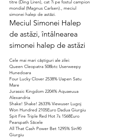
titre (Ding Liren), cat ?i pe fostul campion 
mondial (Magnus Carlsen)., meciul 
simonei halep de astăzi.
Meciul Simonei Halep 
de astăzi, întâlnearea 
simonei halep de astăzi
Cele mai mari câștiguri ale zilei:
Queen Cleopatra 508btc Userweepy 
Hunedoara 
Four Lucky Clover 2538% Uapen Satu 
Mare 
Jurassic Kingdom 2204% Aquaeuua 
Alexandria 
Shake! Shake! 2633% Viewuser Lugoj 
Won Hundred 2105Euro Dadua Giurgiu 
Spit Fire Triple Red Hot 7s 1568Euro 
Pearspath Săcele 
All That Cash Power Bet 1295% Sin90 
Giurgiu 