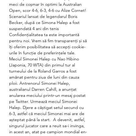
meci de coșmar în optimi la Australian 
Open, scor 4-6, 6-3, 4-6 cu Alize Cornet! 
Scenariul lansat de legendarul Boris 
Becker, după ce Simona Halep a fost 
suspendată 4 ani din tenis 
Confidenţialitatea ta este importantă 
pentru noi. Vrem să fim transparenţi și să 
îţi oferim posibilitatea să accepţi cookie-
urile în funcţie de preferinţele tale. 
Meciul Simonei Halep cu Nao Hibino 
(Japonia, 70 WTA) din primul tur al 
turneului de la Roland Garros a fost 
amânat pentru ziua de luni din cauza 
ploii. Antrenorul Simonei Halep, 
australianul Darren Cahill, a anunţat 
anularea meciului printr-un mesaj postat 
pe Twitter. Urmează meciul Simonei 
Halep. Djere a câștigat setul secund cu 
6-3, astfel că meciul Simonei mai are de 
așteptat până la start.  A devenit, astfel, 
singurul jucator care a reuit sa-i invinga, 
in acest an, atat pe campion mondial en-