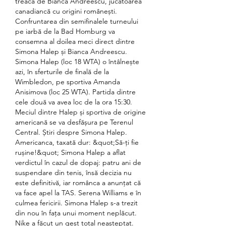
treacă de Bianca Andreescu, jucătoarea 
canadiancă cu origini românești. 
Confruntarea din semifinalele turneului 
pe iarbă de la Bad Homburg va 
consemna al doilea meci direct dintre 
Simona Halep și Bianca Andreescu. 
Simona Halep (loc 18 WTA) o întâlnește 
azi, în sferturile de finală de la 
Wimbledon, pe sportiva Amanda 
Anisimova (loc 25 WTA). Partida dintre 
cele două va avea loc de la ora 15:30. 
Meciul dintre Halep și sportiva de origine 
americană se va desfășura pe Terenul 
Central. Știri despre Simona Halep. 
Americanca, taxată dur: &quot;Să-ți fie 
rușine!&quot; Simona Halep a aflat 
verdictul în cazul de dopaj: patru ani de 
suspendare din tenis, însă decizia nu 
este definitivă, iar românca a anunțat că 
va face apel la TAS. Serena Williams e în 
culmea fericirii. Simona Halep s-a trezit 
din nou în fața unui moment neplăcut. 
Nike a făcut un gest total neașteptat. 