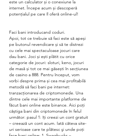
este un calculator și o conexiune la 
internet. Începe acum și descoperă 
potențialul pe care îl oferă online-ul!
Faci bani introducand coduri.
Apoi, tot ce trebuie să faci este să apeși 
pe butonul revendicare și să te distrezi 
cu cele mai spectaculoase jocuri care 
dau bani. Joci și ești plătit cu orice 
categorie de jocuri: sloturi, keno, jocuri 
de masă și tot ce mai găsești în secțiunea 
de casino a 888. Pentru început, vom 
vorbi despre prima și cea mai profitabilă 
metodă să faci bani pe internet: 
tranzacționarea de criptomonede. Una 
dintre cele mai importante platforme de 
făcut bani online este binance. Aici poți 
câștiga bani din criptomonede în felul 
următor: pasul 1: îți creezi un cont gratuit 
– creează un cont acum. Iată câteva site-
uri serioase care te plătesc şi unde poţi 
face bani online: 1. Swagbucks – 