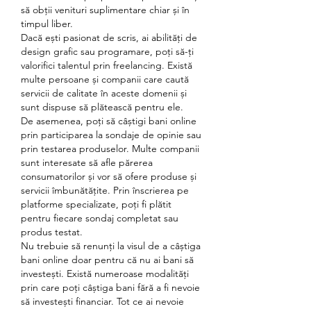
să obții venituri suplimentare chiar și în 
timpul liber.
Dacă ești pasionat de scris, ai abilități de 
design grafic sau programare, poți să-ți 
valorifici talentul prin freelancing. Există 
multe persoane și companii care caută 
servicii de calitate în aceste domenii și 
sunt dispuse să plătească pentru ele.
De asemenea, poți să câștigi bani online 
prin participarea la sondaje de opinie sau 
prin testarea produselor. Multe companii 
sunt interesate să afle părerea 
consumatorilor și vor să ofere produse și 
servicii îmbunătățite. Prin înscrierea pe 
platforme specializate, poți fi plătit 
pentru fiecare sondaj completat sau 
produs testat.
Nu trebuie să renunți la visul de a câștiga 
bani online doar pentru că nu ai bani să 
investești. Există numeroase modalități 
prin care poți câștiga bani fără a fi nevoie 
să investești financiar. Tot ce ai nevoie 