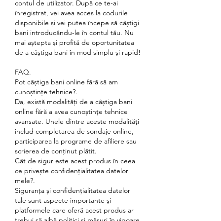
contul de utilizator. După ce te-ai 
înregistrat, vei avea acces la codurile 
disponibile și vei putea începe să câștigi 
bani introducându-le în contul tău. Nu 
mai aștepta și profită de oportunitatea 
de a câștiga bani în mod simplu și rapid!
FAQ.
Pot câștiga bani online fără să am 
cunoștințe tehnice?.
Da, există modalități de a câștiga bani 
online fără a avea cunoștințe tehnice 
avansate. Unele dintre aceste modalități 
includ completarea de sondaje online, 
participarea la programe de afiliere sau 
scrierea de conținut plătit.
Cât de sigur este acest produs în ceea 
ce privește confidențialitatea datelor 
mele?.
Siguranța și confidențialitatea datelor 
tale sunt aspecte importante și 
platformele care oferă acest produs ar 
trebui să aibă politici și măsuri în vigoare 