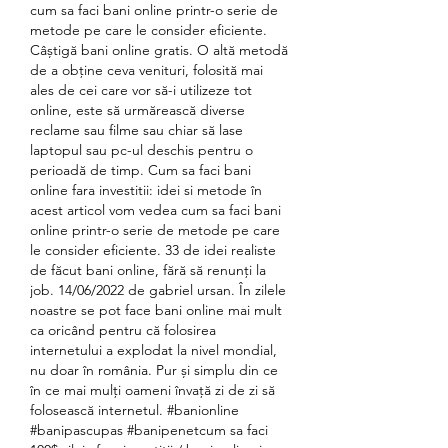
cum sa faci bani online printr-o serie de 
metode pe care le consider eficiente. 
Câștigă bani online gratis. O altă metodă 
de a obține ceva venituri, folosită mai 
ales de cei care vor să-i utilizeze tot 
online, este să urmărească diverse 
reclame sau filme sau chiar să lase 
laptopul sau pc-ul deschis pentru o 
perioadă de timp. Cum sa faci bani 
online fara investitii: idei si metode în 
acest articol vom vedea cum sa faci bani 
online printr-o serie de metode pe care 
le consider eficiente. 33 de idei realiste 
de făcut bani online, fără să renunți la 
job. 14/06/2022 de gabriel ursan. În zilele 
noastre se pot face bani online mai mult 
ca oricând pentru că folosirea 
internetului a explodat la nivel mondial, 
nu doar în românia. Pur și simplu din ce 
în ce mai mulți oameni învață zi de zi să 
folosească internetul. #banionline 
#banipascupas #banipenetcum sa faci 