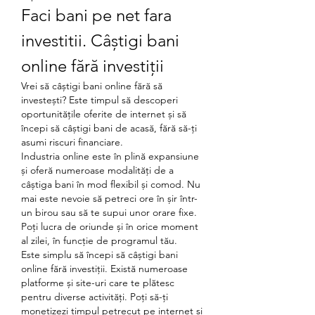
Faci bani pe net fara 
investitii. Câștigi bani 
online fără investiții
Vrei să câștigi bani online fără să 
investești? Este timpul să descoperi 
oportunitățile oferite de internet și să 
începi să câștigi bani de acasă, fără să-ți 
asumi riscuri financiare.
Industria online este în plină expansiune 
și oferă numeroase modalități de a 
câștiga bani în mod flexibil și comod. Nu 
mai este nevoie să petreci ore în șir într-
un birou sau să te supui unor orare fixe. 
Poți lucra de oriunde și în orice moment 
al zilei, în funcție de programul tău.
Este simplu să începi să câștigi bani 
online fără investiții. Există numeroase 
platforme și site-uri care te plătesc 
pentru diverse activități. Poți să-ți 
monetizezi timpul petrecut pe internet și 