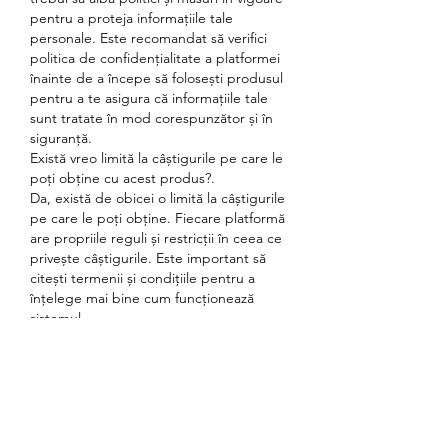
pentru a proteja informațiile tale 
personale. Este recomandat să verifici 
politica de confidențialitate a platformei 
înainte de a începe să folosești produsul 
pentru a te asigura că informațiile tale 
sunt tratate în mod corespunzător și în 
siguranță.
Există vreo limită la câștigurile pe care le 
poți obține cu acest produs?.
Da, există de obicei o limită la câștigurile 
pe care le poți obține. Fiecare platformă 
are propriile reguli și restricții în ceea ce 
privește câștigurile. Este important să 
citești termenii și condițiile pentru a 
înțelege mai bine cum funcționează 
sistemul.
Cum funcționează acest produs?.
Acest produs funcționează prin 
introducerea codurilor speciale într-o 
platformă online, care îți oferă șansa de a 
câștiga bani. Codurile pot fi găsite pe 
diferite produse sau ambalaje și trebuie 