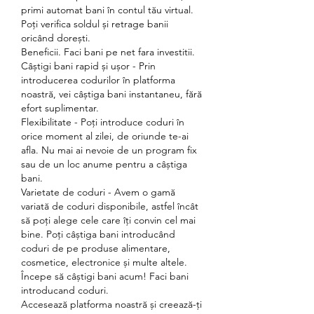
primi automat bani în contul tău virtual. 
Poți verifica soldul și retrage banii 
oricând dorești.
Beneficii. Faci bani pe net fara investitii.
Câștigi bani rapid și ușor - Prin 
introducerea codurilor în platforma 
noastră, vei câștiga bani instantaneu, fără 
efort suplimentar.
Flexibilitate - Poți introduce coduri în 
orice moment al zilei, de oriunde te-ai 
afla. Nu mai ai nevoie de un program fix 
sau de un loc anume pentru a câștiga 
bani.
Varietate de coduri - Avem o gamă 
variată de coduri disponibile, astfel încât 
să poți alege cele care îți convin cel mai 
bine. Poți câștiga bani introducând 
coduri de pe produse alimentare, 
cosmetice, electronice și multe altele.
Începe să câștigi bani acum! Faci bani 
introducand coduri.
Accesează platforma noastră și creează-ți 