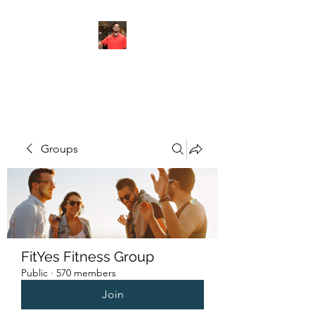
FITYES FITNESS
Groups
FitYes Fitness Group
Public
·
570 members
Join