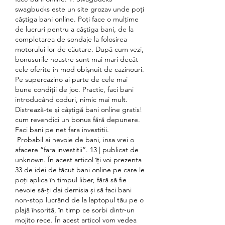
swagbucks este un site grozav unde poți 
câștiga bani online. Poți face o mulțime 
de lucruri pentru a câştiga bani, de la 
completarea de sondaje la folosirea 
motorului lor de căutare. După cum vezi, 
bonusurile noastre sunt mai mari decât 
cele oferite în mod obișnuit de cazinouri. 
Pe supercazino ai parte de cele mai 
bune condiții de joc. Practic, faci bani 
introducând coduri, nimic mai mult. 
Distrează-te și câștigă bani online gratis! 
cum revendici un bonus fără depunere. 
Faci bani pe net fara investitii.
 Probabil ai nevoie de bani, insa vrei o 
afacere “fara investitii”. 13 | publicat de 
unknown. În acest articol îți voi prezenta 
33 de idei de făcut bani online pe care le 
poți aplica în timpul liber, fără să fie 
nevoie să-ți dai demisia și să faci bani 
non-stop lucrând de la laptopul tău pe o 
plajă însorită, în timp ce sorbi dintr-un 
mojito rece. În acest articol vom vedea 