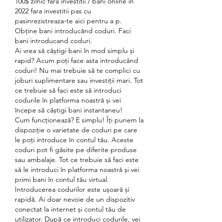
100$ zilnic fara investitii / bani online in 
2022 fara investitii pas cu 
pasinrezistreaza-te aici pentru a p. 
Obține bani introducând coduri. Faci 
bani introducand coduri.
Ai vrea să câștigi bani în mod simplu și 
rapid? Acum poți face asta introducând 
coduri! Nu mai trebuie să te complici cu 
joburi suplimentare sau investiții mari. Tot 
ce trebuie să faci este să introduci 
codurile în platforma noastră și vei 
începe să câștigi bani instantaneu!
Cum funcționează? E simplu! Îți punem la 
dispoziție o varietate de coduri pe care 
le poți introduce în contul tău. Aceste 
coduri pot fi găsite pe diferite produse 
sau ambalaje. Tot ce trebuie să faci este 
să le introduci în platforma noastră și vei 
primi bani în contul tău virtual.
Introducerea codurilor este ușoară și 
rapidă. Ai doar nevoie de un dispozitiv 
conectat la internet și contul tău de 
utilizator. După ce introduci codurile, vei 