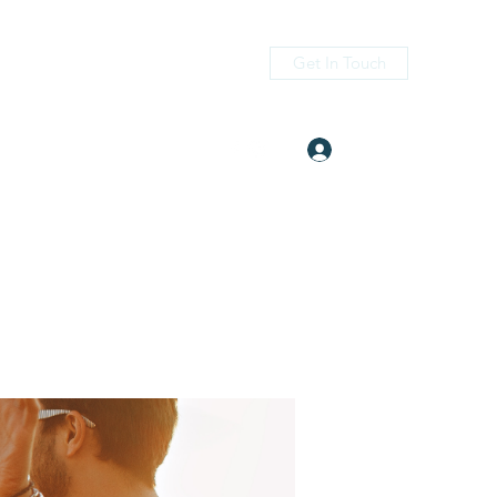
Get In Touch
Log In
itness.com
(405) 476-2956