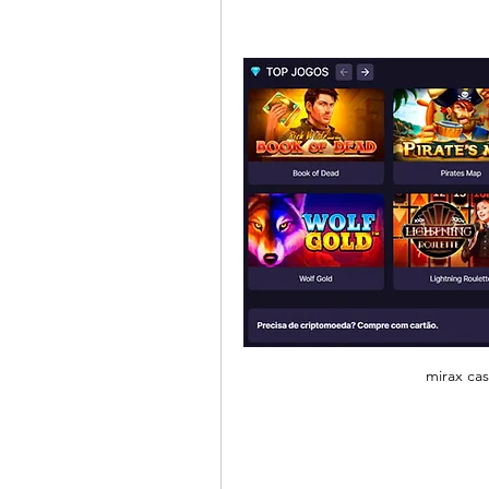
mirax ca