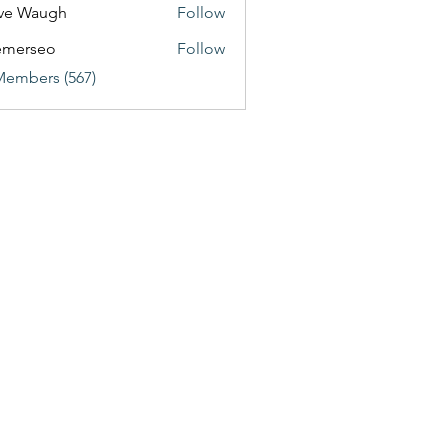
ve Waugh
Follow
emerseo
Follow
Members (567)