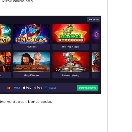
Mirax casino app
sino no deposit bonus codes