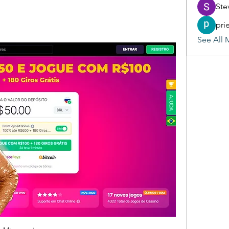
Ste
pri
See All 