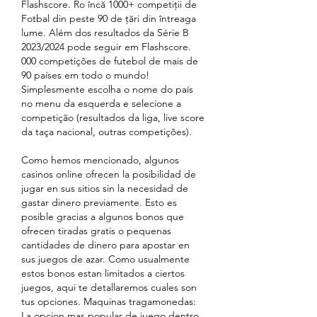
Flashscore. Ro încă 1000+ competiții de 
Fotbal din peste 90 de țări din întreaga 
lume. Além dos resultados da Série B 
2023/2024 pode seguir em Flashscore. 
000 competições de futebol de mais de 
90 países em todo o mundo! 
Simplesmente escolha o nome do país 
no menu da esquerda e selecione a 
competição (resultados da liga, live score 
da taça nacional, outras competições). 
Como hemos mencionado, algunos 
casinos online ofrecen la posibilidad de 
jugar en sus sitios sin la necesidad de 
gastar dinero previamente. Esto es 
posible gracias a algunos bonos que 
ofrecen tiradas gratis o pequenas 
cantidades de dinero para apostar en 
sus juegos de azar. Como usualmente 
estos bonos estan limitados a ciertos 
juegos, aqui te detallaremos cuales son 
tus opciones. Maquinas tragamonedas: 
La opcion mas popular de juego dentro 