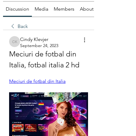
Discussion
Media
Members
About
Back
Cindy Klevjer
Cindy Klevjer
September 24, 2023
Meciuri de fotbal din 
Italia, fotbal italia 2 hd
Meciuri de fotbal din Italia