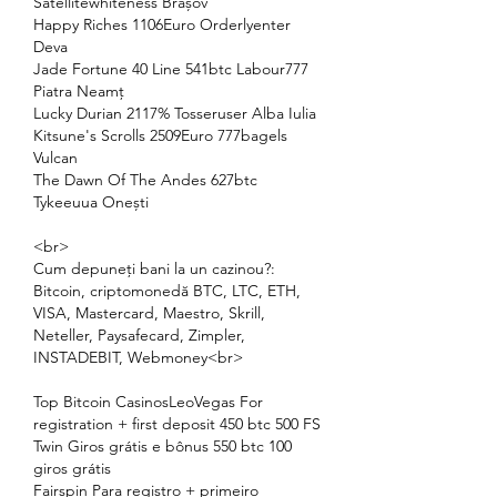
Satellitewhiteness Brașov 
Happy Riches 1106Euro Orderlyenter 
Deva 
Jade Fortune 40 Line 541btc Labour777 
Piatra Neamț 
Lucky Durian 2117% Tosseruser Alba Iulia 
Kitsune's Scrolls 2509Euro 777bagels 
Vulcan 
The Dawn Of The Andes 627btc 
Tykeeuua Onești 
<br>
Cum depuneți bani la un cazinou?: 
Bitcoin, criptomonedă BTC, LTC, ETH, 
VISA, Mastercard, Maestro, Skrill, 
Neteller, Paysafecard, Zimpler, 
INSTADEBIT, Webmoney<br>
Top Bitcoin CasinosLeoVegas For 
registration + first deposit 450 btc 500 FS
Twin Giros grátis e bônus 550 btc 100 
giros grátis
Fairspin Para registro + primeiro 