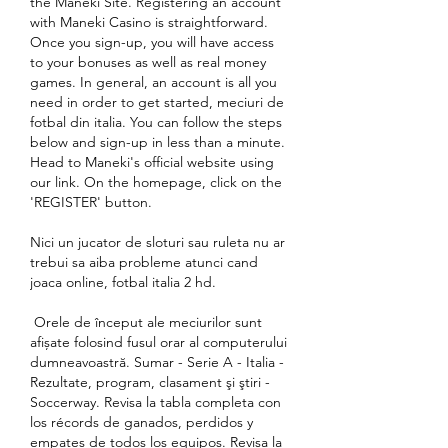
the Maneki Site. Registering an account 
with Maneki Casino is straightforward. 
Once you sign-up, you will have access 
to your bonuses as well as real money 
games. In general, an account is all you 
need in order to get started, meciuri de 
fotbal din italia. You can follow the steps 
below and sign-up in less than a minute. 
Head to Maneki's official website using 
our link. On the homepage, click on the 
'REGISTER' button.
Nici un jucator de sloturi sau ruleta nu ar 
trebui sa aiba probleme atunci cand 
joaca online, fotbal italia 2 hd.
 Orele de început ale meciurilor sunt 
afișate folosind fusul orar al computerului 
dumneavoastră. Sumar - Serie A - Italia - 
Rezultate, program, clasament şi ştiri - 
Soccerway. Revisa la tabla completa con 
los récords de ganados, perdidos y 
empates de todos los equipos. Revisa la 