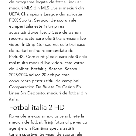
de programe legate de fotbal, inclusiv 
meciuri MLS din MLS Live și meciuri din 
UEFA Champions League din aplicația 
FOX Sports. Serviciul de scoruri ale 
echipei Italia este în timp real 
actualizându-se live. 3 Case de pariuri 
recomandate care oferă transmisiuni live 
video. Întâmplător sau nu, cele trei case 
de pariuri online recomandate de 
PariuriX. Com sunt și cele care oferă cele 
mai multe meciuri live video. Este vorba 
de Unibet, Betfair și Betano. Sezonul 
2023/2024 aduce 20 echipe care 
concureaza pentru titlul de campioni. 
Comparacion De Ruleta De Casino En 
Linea Sin Deposito, meciuri de fotbal din 
italia.
Fotbal italia 2 HD
Ro vă oferă excursii exclusive și bilete la 
meciuri de fotbal. Trăiți fotbalul pe viu cu 
agenție din România specializată în 
turism sportive. Serviciul de scoruri ale 