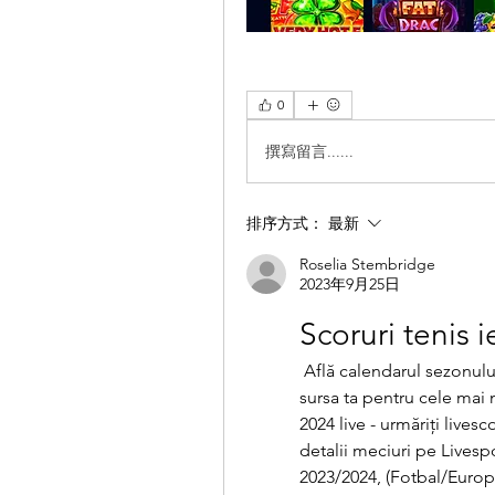
0
撰寫留言......
排序方式：
最新
Roselia Stembridge
2023年9月25日
Scoruri tenis i
 Află calendarul sezonului 2023 cu rezultate actualizate. Eurosport este 
sursa ta pentru cele mai n
2024 live - urmăriți livesc
detalii meciuri pe Lives
2023/2024, (Fotbal/Europa)