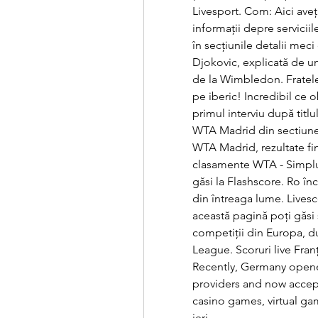
Livesport. Com: Aici ave
informații depre serviciil
în secțiunile detalii meci
Djokovic, explicată de u
de la Wimbledon. Fratele
pe iberic! Incredibil ce o
primul interviu după titl
WTA Madrid din sectiunea
WTA Madrid, rezultate fin
clasamente WTA - Simplu.
găsi la Flashscore. Ro în
din întreaga lume. Livesco
această pagină poți găsi 
competiții din Europa, d
League. Scoruri live Franț
Recently, Germany opene
providers and now accept
casino games, virtual gam
ieri.