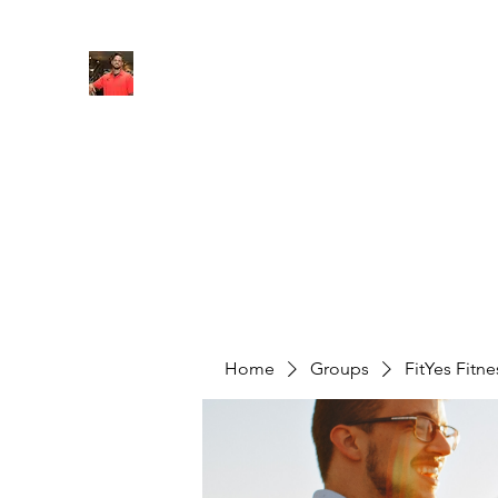
FITYES FITNESS
Home
Services
Online Coaching
Book Online
M
Home
Groups
FitYes Fitn