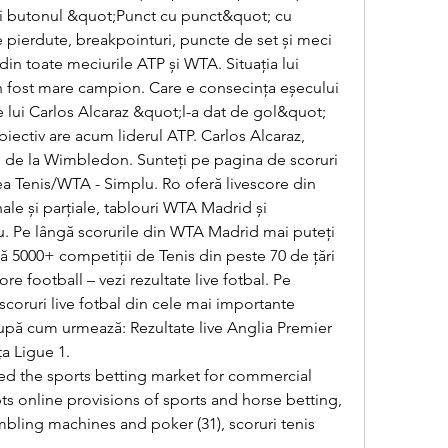
ți butonul &quot;Punct cu punct&quot; cu 
e pierdute, breakpointuri, puncte de set și meci 
 din toate meciurile ATP și WTA. Situația lui 
n fost mare campion. Care e consecința eșecului 
 lui Carlos Alcaraz &quot;l-a dat de gol&quot; 
biectiv are acum liderul ATP. Carlos Alcaraz, 
ul de la Wimbledon. Sunteți pe pagina de scoruri 
 Tenis/WTA - Simplu. Ro oferă livescore din 
ale și parțiale, tablouri WTA Madrid și 
 Pe lângă scorurile din WTA Madrid mai puteți 
că 5000+ competiții de Tenis din peste 70 de țări 
re football – vezi rezultate live fotbal. Pe 
scoruri live fotbal din cele mai importante 
upă cum urmează: Rezultate live Anglia Premier 
a Ligue 1. 
d the sports betting market for commercial 
s online provisions of sports and horse betting, 
bling machines and poker (31), scoruri tenis 