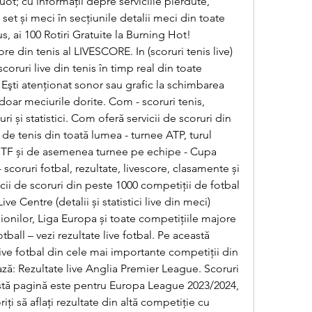
; cu informații depre serviciile pierdute, 
et și meci în secțiunile detalii meci din toate 
, ai 100 Rotiri Gratuite la Burning Hot! 
core din tenis al LIVESCORE. In (scoruri tenis live) 
scoruri live din tenis în timp real din toate 
Eşti atenţionat sonor sau grafic la schimbarea 
doar meciurile dorite. Com - scoruri tenis, 
uri și statistici. Com oferă servicii de scoruri din 
de tenis din toată lumea - turnee ATP, turul 
ITF și de asemenea turnee pe echipe - Cupa 
coruri fotbal, rezultate, livescore, clasamente și 
icii de scoruri din peste 1000 competiții de fotbal 
e Centre (detalii și statistici live din meci) 
onilor, Liga Europa și toate competițiile majore 
ball – vezi rezultate live fotbal. Pe această 
live fotbal din cele mai importante competiții din 
: Rezultate live Anglia Premier League. Scoruri 
astă pagină este pentru Europa League 2023/2024, 
ți să aflați rezultate din altă competiție cu 