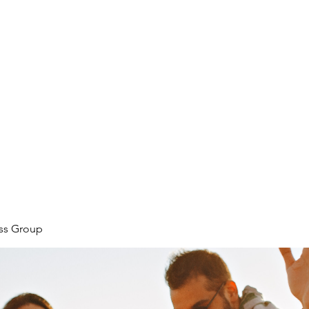
ore
zcmcbride@fityesf
ess Group