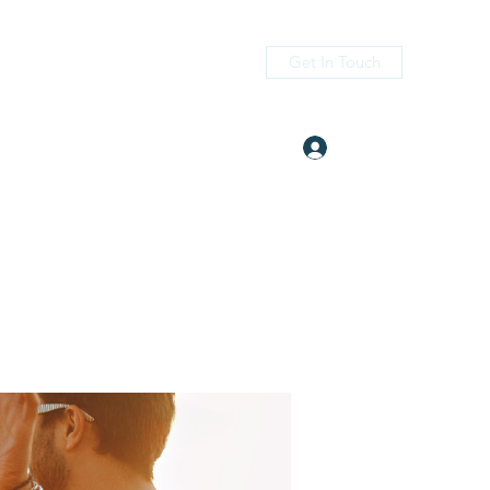
Get In Touch
Log In
itness.com
(405) 476-2956