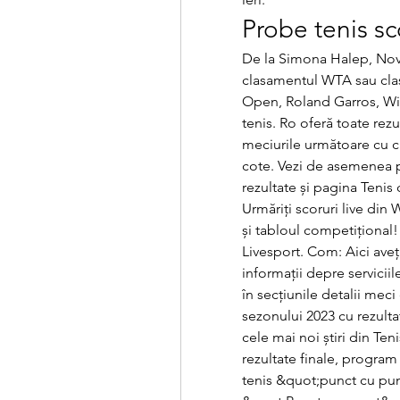
Probe tenis sco
De la Simona Halep, Novak
clasamentul WTA sau clas
Open, Roland Garros, Wimb
tenis. Ro oferă toate rezu
meciurile următoare cu cl
cote. Vezi de asemenea 
rezultate și pagina Tenis c
Urmăriți scoruri live din
și tabloul competițional!
Livesport. Com: Aici ave
informații depre serviciil
în secțiunile detalii meci
sezonului 2023 cu rezultat
cele mai noi știri din Ten
rezultate finale, program 
tenis &quot;punct cu pun