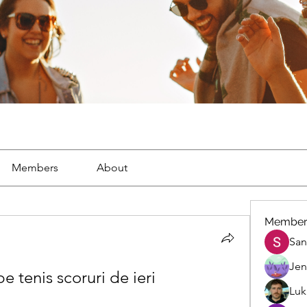
Members
About
Member
San
Jen
be tenis scoruri de ieri
Luk