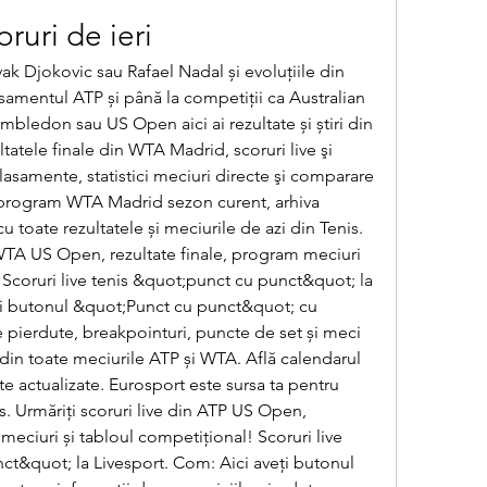
ruri de ieri
 Djokovic sau Rafael Nadal și evoluțiile din 
amentul ATP și până la competiții ca Australian 
ledon sau US Open aici ai rezultate și știri din 
ltatele finale din WTA Madrid, scoruri live şi 
asamente, statistici meciuri directe şi comparare 
program WTA Madrid sezon curent, arhiva 
u toate rezultatele și meciurile de azi din Tenis. 
 WTA US Open, rezultate finale, program meciuri 
 Scoruri live tenis &quot;punct cu punct&quot; la 
ți butonul &quot;Punct cu punct&quot; cu 
e pierdute, breakpointuri, puncte de set și meci 
 din toate meciurile ATP și WTA. Află calendarul 
e actualizate. Eurosport este sursa ta pentru 
is. Urmăriți scoruri live din ATP US Open, 
meciuri și tabloul competițional! Scoruri live 
ct&quot; la Livesport. Com: Aici aveți butonul 