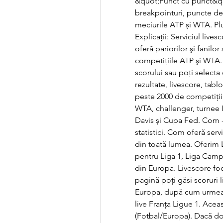
&quot;Punct cu punct&quot
breakpointuri, puncte de s
meciurile ATP și WTA. Plus
Explicaţii: Serviciul lives
oferă pariorilor şi fanilor 
competiţiile ATP şi WTA. 
scorului sau poţi selecta 
rezultate, livescore, tablo
peste 2000 de competiții 
WTA, challenger, turnee 
Davis și Cupa Fed. Com - s
statistici. Com oferă serv
din toată lumea. Oferim Liv
pentru Liga 1, Liga Campi
din Europa. Livescore foot
pagină poți găsi scoruri 
Europa, după cum urmează
live Franța Ligue 1. Ace
(Fotbal/Europa). Dacă dori