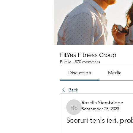
FitYes Fitness Group
Public
·
570 members
Discussion
Media
Back
Roselia Stembridge
September 25, 2023
Roselia Stembridge
Scoruri tenis ieri, pro