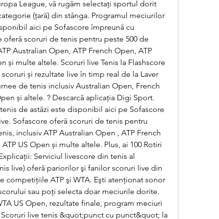
opa League, vă rugăm selectați sportul dorit 
ategorie (țară) din stânga. Programul meciurilor 
isponibil aici pe Sofascore împreună cu 
e oferă scoruri de tenis pentru peste 500 de 
v ATP Australian Open, ATP French Open, ATP 
 multe altele. Scoruri live Tenis la Flashscore 
 scoruri și rezultate live în timp real de la Laver 
rnee de tenis inclusiv Australian Open, French 
 și altele. ? Descarcă aplicația Digi Sport. 
enis de astăzi este disponibil aici pe Sofascore 
ive. Sofascore oferă scoruri de tenis pentru 
nis, inclusiv ATP Australian Open , ATP French 
P US Open și multe altele. Plus, ai 100 Rotiri 
plicaţii: Serviciul livescore din tenis al 
s live) oferă pariorilor şi fanilor scoruri live din 
te competiţiile ATP şi WTA. Eşti atenţionat sonor 
corului sau poţi selecta doar meciurile dorite. 
 WTA US Open, rezultate finale, program meciuri 
 Scoruri live tenis &quot;punct cu punct&quot; la 