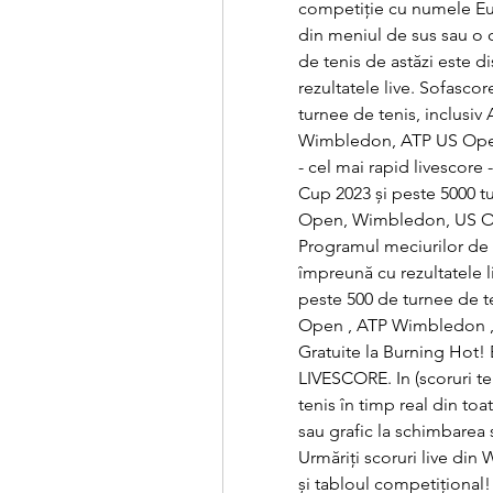
competiție cu numele Eur
din meniul de sus sau o c
de tenis de astăzi este d
rezultatele live. Sofascor
turnee de tenis, inclusi
Wimbledon, ATP US Open și
- cel mai rapid livescore -
Cup 2023 și peste 5000 tu
Open, Wimbledon, US Open
Programul meciurilor de t
împreună cu rezultatele l
peste 500 de turnee de te
Open , ATP Wimbledon , AT
Gratuite la Burning Hot! Ex
LIVESCORE. In (scoruri teni
tenis în timp real din toa
sau grafic la schimbarea s
Urmăriți scoruri live din
și tabloul competițional!