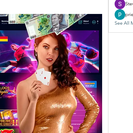
Ste
pri
See All 