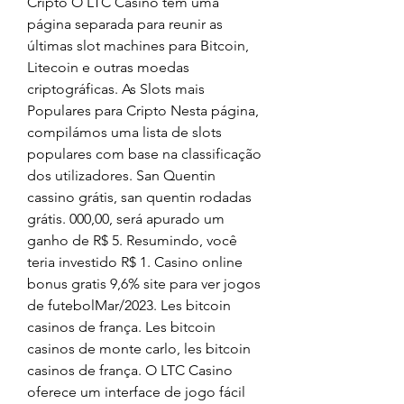
Cripto O LTC Casino tem uma 
página separada para reunir as 
últimas slot machines para Bitcoin, 
Litecoin e outras moedas 
criptográficas. As Slots mais 
Populares para Cripto Nesta página, 
compilámos uma lista de slots 
populares com base na classificação 
dos utilizadores. San Quentin 
cassino grátis, san quentin rodadas 
grátis. 000,00, será apurado um 
ganho de R$ 5. Resumindo, você 
teria investido R$ 1. Casino online 
bonus gratis 9,6% site para ver jogos 
de futebolMar/2023. Les bitcoin 
casinos de frança. Les bitcoin 
casinos de monte carlo, les bitcoin 
casinos de frança. O LTC Casino 
oferece um interface de jogo fácil 