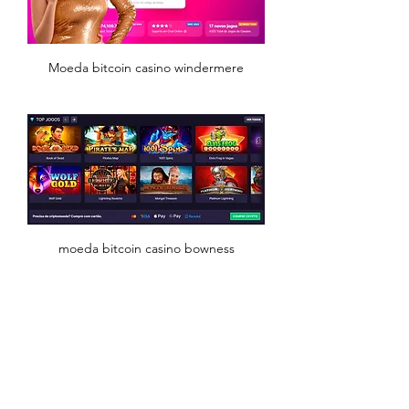
Moeda bitcoin casino windermere
moeda bitcoin casino bowness