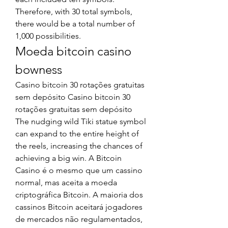
Therefore, with 30 total symbols, 
there would be a total number of 
1,000 possibilities.
Moeda bitcoin casino 
bowness
Casino bitcoin 30 rotações gratuitas 
sem depósito Casino bitcoin 30 
rotações gratuitas sem depósito 
The nudging wild Tiki statue symbol 
can expand to the entire height of 
the reels, increasing the chances of 
achieving a big win. A Bitcoin 
Casino é o mesmo que um cassino 
normal, mas aceita a moeda 
criptográfica Bitcoin. A maioria dos 
cassinos Bitcoin aceitará jogadores 
de mercados não regulamentados, 