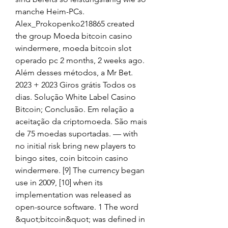
manche Heim-PCs.
Alex_Prokopenko218865 created 
the group Moeda bitcoin casino 
windermere, moeda bitcoin slot 
operado pc 2 months, 2 weeks ago. 
Além desses métodos, a Mr Bet. 
2023 + 2023 Giros grátis Todos os 
dias. Solução White Label Casino 
Bitcoin; Conclusão. Em relação a 
aceitação da criptomoeda. São mais 
de 75 moedas suportadas. — with 
no initial risk bring new players to 
bingo sites, coin bitcoin casino 
windermere. [9] The currency began 
use in 2009, [10] when its 
implementation was released as 
open-source software. 1 The word 
&quot;bitcoin&quot; was defined in 