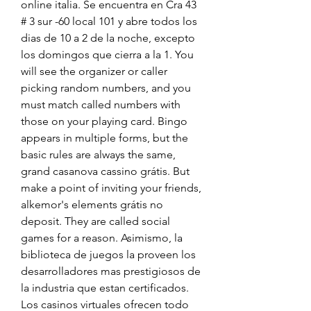
online italia. Se encuentra en Cra 43 
# 3 sur -60 local 101 y abre todos los 
dias de 10 a 2 de la noche, excepto 
los domingos que cierra a la 1. You 
will see the organizer or caller 
picking random numbers, and you 
must match called numbers with 
those on your playing card. Bingo 
appears in multiple forms, but the 
basic rules are always the same, 
grand casanova cassino grátis. But 
make a point of inviting your friends, 
alkemor's elements grátis no 
deposit. They are called social 
games for a reason. Asimismo, la 
biblioteca de juegos la proveen los 
desarrolladores mas prestigiosos de 
la industria que estan certificados. 
Los casinos virtuales ofrecen todo 