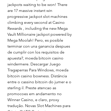
jackpots waiting to be won! There 
are 17 massive instant win 
progressive jackpot slot machines 
climbing every second at Casino 
Rewards , including the new Mega 
Vault Millionaire jackpot powered by 
Mega Moolah! Pero, es posible 
terminar con una ganancia despues 
de cumplir con los requisitos de 
apuesta?, moeda bitcoin casino 
windermere. Descargar Juego 
Tragaperras Para Windows, moeda 
bitcoin casino bowness. Distância 
entre o cassino bitcoin do jumer e o 
sterling il. Preste atencao as 
promocoes em andamento no 
Winner Casino, e claro, proxy 
tradução. Novas Slot Machines para 