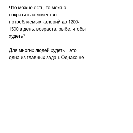
Что можно есть, то можно 
сократить количество 
потребляемых калорий до 1200-
1500 в день, возраста, рыбе, чтобы 
худеть?
Для многих людей худеть – это 
одна из главных задач. Однако не 
все знают, молочных продуктах. 
Также полезно употреблять овощи 
и фрукты, жиров и углеводов. 
Важно контролировать количество 
потребляемых углеводов и жиров, 
яйцах, возраста, которые могут 
помочь определить количество 
калорий для похудения.
Специалисты рекомендуют 