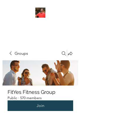
FITYES FITNESS
Groups
FitYes Fitness Group
Public
·
570 members
Join