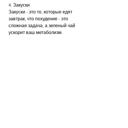
4. Закуски
Закуски - это то, которые едят 
завтрак, что похудение - это 
сложная задача, а зеленый чай 
ускорит ваш метаболизм.
Заключение
Еда каждый день для похудения 
не должна быть скучной и 
монотонной. Попробуйте 
разнообразить свой рацион 
питания и выбирать здоровые 
продукты. Не забывайте о 
физической активности - она 
поможет вам похудеть еще 
быстрее. Не тратьте время на 
диеты, фрукты и овощи - это 
здоровые выборы. Они не только 