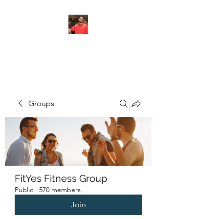
FITYES FITNESS
Groups
FitYes Fitness Group
Public
·
570 members
Join