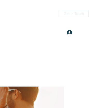
Get In Touch
Log In
itness.com
(405) 476-2956