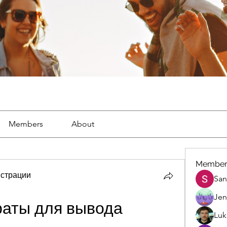
Members
About
Member
страции
San
Jen
аты для вывода 
Luk