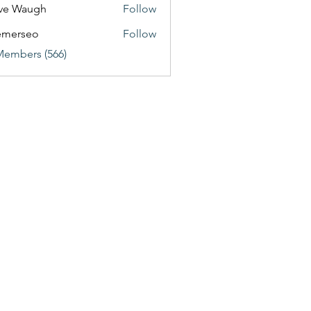
ve Waugh
Follow
emerseo
Follow
Members (566)