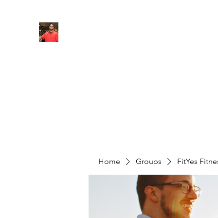
FITYES FITNESS
Home
Services
Online Coaching
Book Online
M
Home
Groups
FitYes Fitn