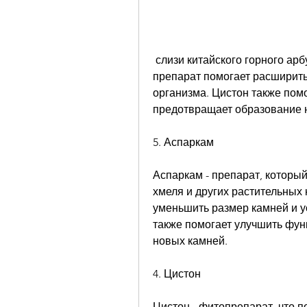
 слизи китайского горного арбуза и других растительных компонентов. Этот 
препарат помогает расширить
организма. Цистон также помо
предотвращает образование 
5. Аспаркам
Аспаркам - препарат, который
хмеля и других растительных 
уменьшить размер камней и ус
также помогает улучшить фун
новых камней.
4. Цистон
Цистон - фитопрепарат, что п