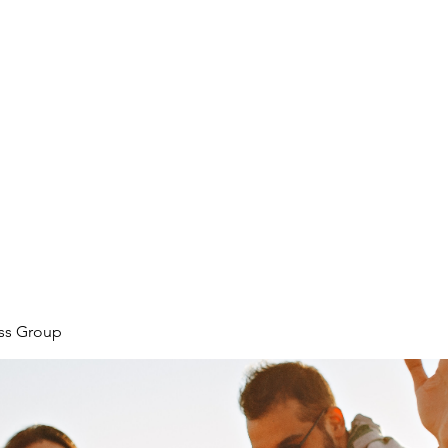
ore
zcmcbride@fityesf
ess Group