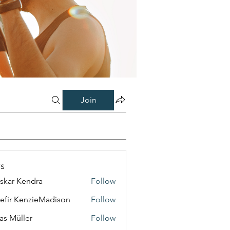
Join
s
skar Kendra
Follow
efir KenzieMadison
Follow
as Müller
Follow