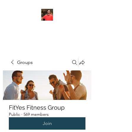
FITYES FITNESS
Groups
FitYes Fitness Group
Public
·
569 members
Join