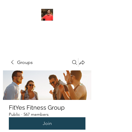
FITYES FITNESS
Groups
FitYes Fitness Group
Public
·
567 members
Join