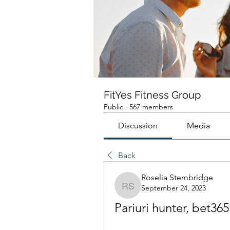
FitYes Fitness Group
Public
·
567 members
Discussion
Media
Back
Roselia Stembridge
September 24, 2023
Roselia Stembridge
Pariuri hunter, bet36