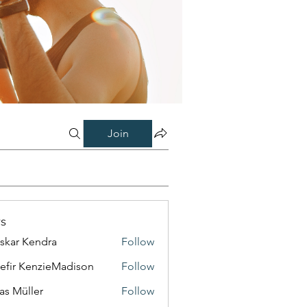
Join
s
skar Kendra
Follow
efir KenzieMadison
Follow
as Müller
Follow