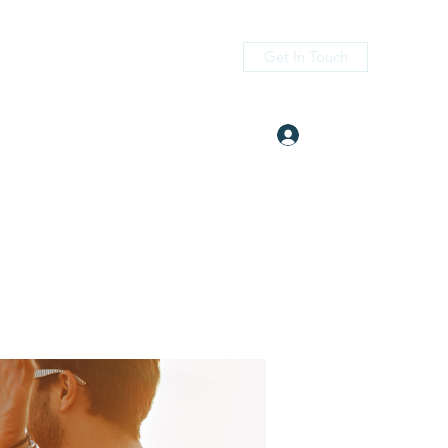
Get In Touch
Log In
itness.com
(405) 476-2956