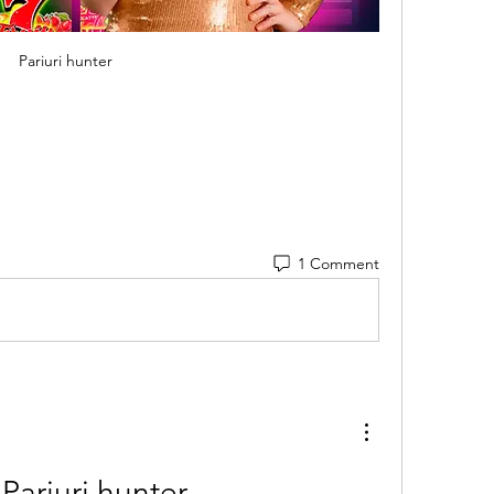
Pariuri hunter
1 Comment
 Pariuri hunter