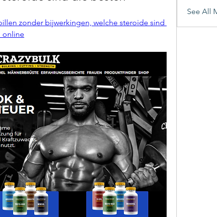
See All 
illen zonder bijwerkingen, welche steroide sind 
e online