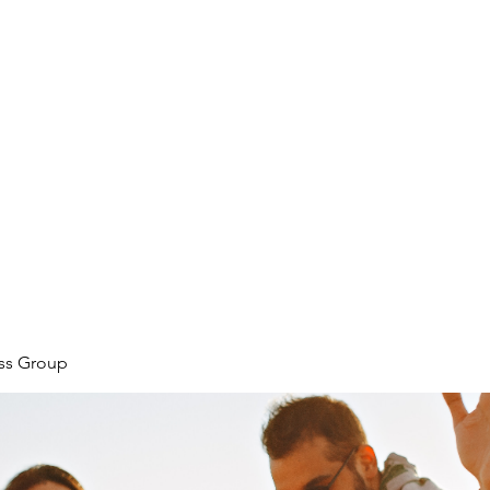
ore
zcmcbride@fityesf
ess Group