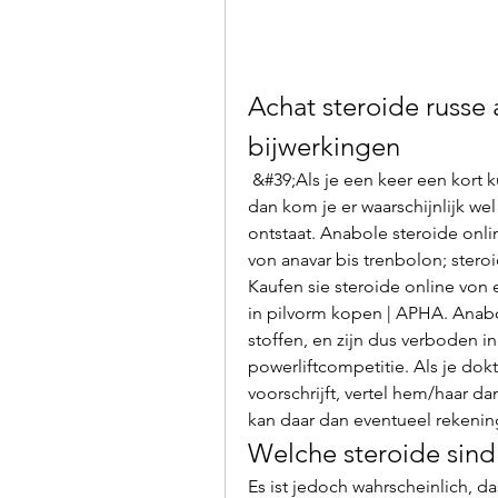
Achat steroide russe 
bijwerkingen
 &#39;Als je een keer een kort kuurtje doet van een paar weken, voor de zomer, 
dan kom je er waarschijnlijk we
ontstaat. Anabole steroide onlin
von anavar bis trenbolon; ster
Kaufen sie steroide online von 
in pilvorm kopen | APHA. Anabo
stoffen, en zijn dus verboden in 
powerliftcompetitie. Als je dok
voorschrijft, vertel hem/haar da
kan daar dan eventueel rekeni
Welche steroide sind
Es ist jedoch wahrscheinlich, d