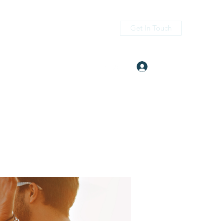
Get In Touch
Log In
itness.com
(405) 476-2956