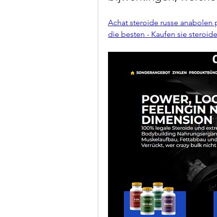
Achat steroide russe anabolen p
die besten - Kaufen sie steroid