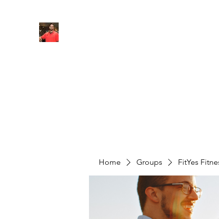
FITYES FITNESS
Home
Services
Online Coaching
Book Online
M
Home
Groups
FitYes Fitn